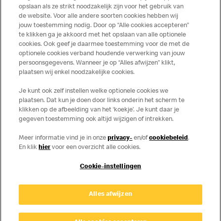
opslaan als ze strikt noodzakelijk zijn voor het gebruik van
de website. Voor alle andere soorten cookies hebben wij
jouw toestemming nodig. Door op “Alle cookies accepteren”
te klikken ga je akkoord met het opslaan van alle optionele
cookies. Ook geef je daarmee toestemming voor de met de
Over ons
optionele cookies verband houdende verwerking van jouw
persoonsgegevens. Wanneer je op “Alles afwijzen” klikt,
Services
plaatsen wij enkel noodzakelijke cookies.
Je kunt ook zelf instellen welke optionele cookies we
Contact
plaatsen. Dat kun je doen door links onderin het scherm te
klikken op de afbeelding van het ‘koekje’. Je kunt daar je
gegeven toestemming ook altijd wijzigen of intrekken.
Meer informatie vind je in onze
privacy-
en/of
cookiebeleid
.
En klik
hier
voor een overzicht alle cookies.
Cookie-instellingen
Disclaimer
Alles afwijzen
Privacy
Cookies
© Copyright © 2026 McDonald's Nederland.