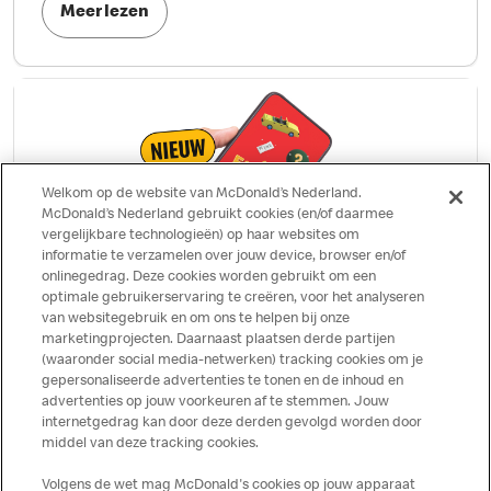
Meer lezen
Welkom op de website van McDonald’s Nederland.
McDonald’s Nederland gebruikt cookies (en/of daarmee
vergelijkbare technologieën) op haar websites om
informatie te verzamelen over jouw device, browser en/of
onlinegedrag. Deze cookies worden gebruikt om een
optimale gebruikerservaring te creëren, voor het analyseren
Zet Family Mode ‘AAN’
van websitegebruik en om ons te helpen bij onze
marketingprojecten. Daarnaast plaatsen derde partijen
Maak eigen Avatars, speel de nieuwe Quiz Time game, doe mee met
(waaronder social media-netwerken) tracking cookies om je
Bestel Bingo en ontdek nog véél meer fun. Dat wordt samen
gepersonaliseerde advertenties te tonen en de inhoud en
advertenties op jouw voorkeuren af te stemmen. Jouw
genieten!
internetgedrag kan door deze derden gevolgd worden door
middel van deze tracking cookies.
Check de App
Volgens de wet mag McDonald's cookies op jouw apparaat