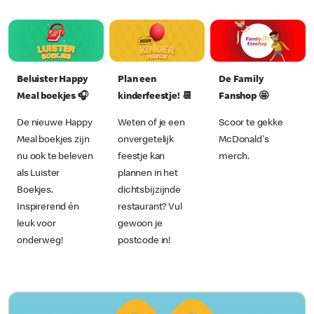
De Family
Beluister Happy
Plan een
Fanshop 🤩
Meal boekjes 🎧
kinderfeestje! 📆
Scoor te gekke
De nieuwe Happy
Weten of je een
McDonald's
Meal boekjes zijn
onvergetelijk
merch.
nu ook te beleven
feestje kan
als Luister
plannen in het
Boekjes.
dichtsbijzijnde
Inspirerend én
restaurant? Vul
leuk voor
gewoon je
onderweg!
postcode in!