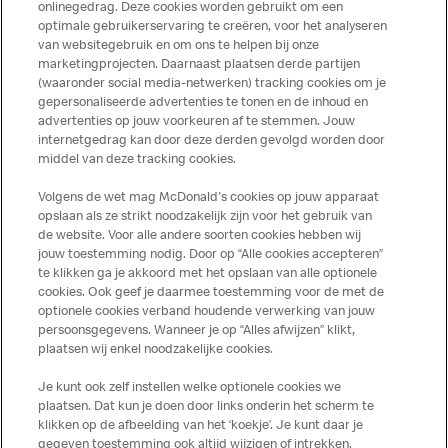
onlinegedrag. Deze cookies worden gebruikt om een
optimale gebruikerservaring te creëren, voor het analyseren
van websitegebruik en om ons te helpen bij onze
marketingprojecten. Daarnaast plaatsen derde partijen
(waaronder social media-netwerken) tracking cookies om je
gepersonaliseerde advertenties te tonen en de inhoud en
advertenties op jouw voorkeuren af te stemmen. Jouw
internetgedrag kan door deze derden gevolgd worden door
Neem een voorproefje op
middel van deze tracking cookies.
de zomer!
Volgens de wet mag McDonald's cookies op jouw apparaat
opslaan als ze strikt noodzakelijk zijn voor het gebruik van
Deze al gezien?
de website. Voor alle andere soorten cookies hebben wij
jouw toestemming nodig. Door op “Alle cookies accepteren”
te klikken ga je akkoord met het opslaan van alle optionele
cookies. Ook geef je daarmee toestemming voor de met de
Over ons
optionele cookies verband houdende verwerking van jouw
persoonsgegevens. Wanneer je op “Alles afwijzen” klikt,
Services
plaatsen wij enkel noodzakelijke cookies.
Je kunt ook zelf instellen welke optionele cookies we
Contact
plaatsen. Dat kun je doen door links onderin het scherm te
klikken op de afbeelding van het ‘koekje’. Je kunt daar je
gegeven toestemming ook altijd wijzigen of intrekken.