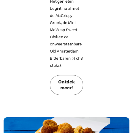
Het genieten
begint nu al met
de McCrispy
Greek, de Mini
McWrap Sweet
Chili en de
onweerstaanbare
Old Amsterdam
Bitterballen (4 of 8
stuks).
Ontdek
meer!