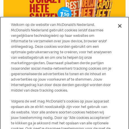
Welkom op de website van McDonald’s Nederland.
McDonald’s Nederland gebruikt cookies (en/of daarmee
vergelijkbare technologieën) op haar websites om
informatie te verzamelen over jouw device, browser en/of
onlinegedrag. Deze cookies worden gebruikt om een
Speciaal voor spicy lovers
optimale gebruikerservaring te creëren, voor het analyseren
van websitegebruik en om ons te helpen bij onze
marketingprojecten. Daarnaast plaatsen derde partijen
Probeer nu onze Crazy hete sauzen: Best Heet, Moeilijk Heet en
(waaronder social media-netwerken) tracking cookies om je
Kapot Heet. Exclusief in de App, nú voor maar €1,50! Durf jij?
gepersonaliseerde advertenties te tonen en de inhoud en
advertenties op jouw voorkeuren af te stemmen. Jouw
internetgedrag kan door deze derden gevolgd worden door
Haal ze nu
middel van deze tracking cookies.
Volgens de wet mag McDonald's cookies op jouw apparaat
opslaan als ze strikt noodzakelijk zijn voor het gebruik van
de website. Voor alle andere soorten cookies hebben wij
jouw toestemming nodig. Door op “Alle cookies accepteren”
te klikken ga je akkoord met het opslaan van alle optionele