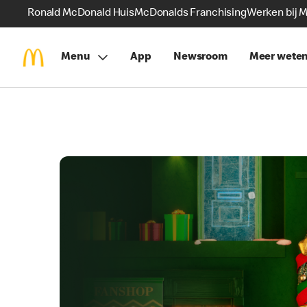
Ronald McDonald Huis
McDonalds Franchising
Werken bij 
Menu
App
Newsroom
Meer wete