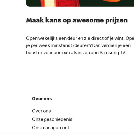
Maak kans op awesome prijzen
Open wekelijks een deur en zie direct of je wint. Op
je per week minstens 5 deuren? Dan verdien je een
booster voor een extra kans op een Samsung TV!
Over ons
Over ons
Onze geschiedenis
Ons management