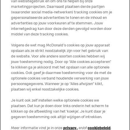
lovers!
van websitegebruik en om ons te helpen bij onze
marketingprojecten. Daarnaast plaatsen derde partijen
Er is maar één hap nodig en je bent verkocht.
(waaronder social media-netwerken) tracking cookies om je
Houd die craving dus nog even in bedwang en
gepersonaliseerde advertenties te tonen en de inhoud en
advertenties op jouw voorkeuren af te stemmen. Jouw
zet
30 september
in de agenda.
internetgedrag kan door deze derden gevolgd worden door
middel van deze tracking cookies.
Want vanaf
30 september
ga jij extreem
genieten!
Volgens de wet mag McDonald's cookies op jouw apparaat
opslaan als ze strikt noodzakelijk zijn voor het gebruik van
Stay tuned...
de website. Voor alle andere soorten cookies hebben wij
jouw toestemming nodig. Door op “Alle cookies accepteren”
te klikken ga je akkoord met het opslaan van alle optionele
cookies. Ook geef je daarmee toestemming voor de met de
Over ons
optionele cookies verband houdende verwerking van jouw
persoonsgegevens. Wanneer je op “Alles afwijzen” klikt,
Services
plaatsen wij enkel noodzakelijke cookies.
Je kunt ook zelf instellen welke optionele cookies we
Contact
plaatsen. Dat kun je doen door links onderin het scherm te
klikken op de afbeelding van het ‘koekje’. Je kunt daar je
gegeven toestemming ook altijd wijzigen of intrekken.
Meer informatie vind je in onze
privacy-
en/of
cookiebeleid
.