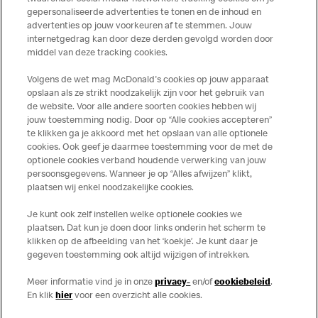
gepersonaliseerde advertenties te tonen en de inhoud en
Met haar toverstok maakt ze dromen waar. Overal waar ze in
advertenties op jouw voorkeuren af te stemmen. Jouw
internetgedrag kan door deze derden gevolgd worden door
Frost Way gaat, volgt positiviteit. Ze bewondert de kleine
middel van deze tracking cookies.
dingen, zoals bloemen, waardoor ze een charme krijgt waar
iedereen dol op is.
Volgens de wet mag McDonald's cookies op jouw apparaat
opslaan als ze strikt noodzakelijk zijn voor het gebruik van
de website. Voor alle andere soorten cookies hebben wij
jouw toestemming nodig. Door op “Alle cookies accepteren”
te klikken ga je akkoord met het opslaan van alle optionele
cookies. Ook geef je daarmee toestemming voor de met de
Over ons
optionele cookies verband houdende verwerking van jouw
persoonsgegevens. Wanneer je op “Alles afwijzen” klikt,
Services
plaatsen wij enkel noodzakelijke cookies.
Je kunt ook zelf instellen welke optionele cookies we
Contact
plaatsen. Dat kun je doen door links onderin het scherm te
klikken op de afbeelding van het ‘koekje’. Je kunt daar je
gegeven toestemming ook altijd wijzigen of intrekken.
Meer informatie vind je in onze
privacy-
en/of
cookiebeleid
.
En klik
hier
voor een overzicht alle cookies.