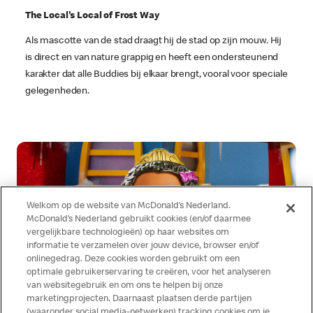
The Local's Local of Frost Way
Als mascotte van de stad draagt hij de stad op zijn mouw. Hij
is direct en van nature grappig en heeft een ondersteunend
karakter dat alle Buddies bij elkaar brengt, vooral voor speciale
gelegenheden.
Welkom op de website van McDonald’s Nederland.
McDonald’s Nederland gebruikt cookies (en/of daarmee
vergelijkbare technologieën) op haar websites om
informatie te verzamelen over jouw device, browser en/of
onlinegedrag. Deze cookies worden gebruikt om een
optimale gebruikerservaring te creëren, voor het analyseren
Wafutu
van websitegebruik en om ons te helpen bij onze
marketingprojecten. Daarnaast plaatsen derde partijen
De prinses van positiviteit
(waaronder social media-netwerken) tracking cookies om je