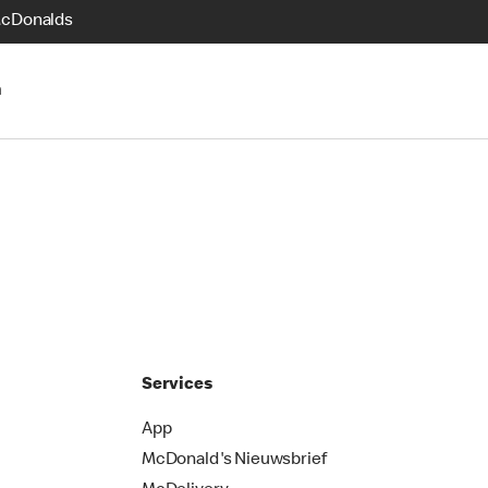
McDonalds
n
Services
App
McDonald's Nieuwsbrief