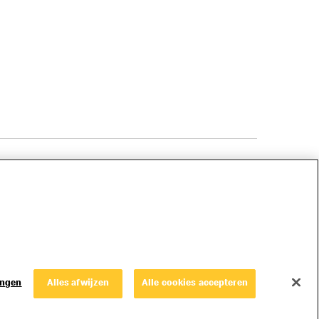
© Copyright © 2026 McDonald's Nederland.
ingen
Alles afwijzen
Alle cookies accepteren