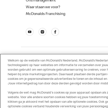
Ons management
Waar staan we voor?
McDonalds Franchising
Welkom op de website van McDonald’s Nederland. McDonald’s Nederland
Disclaimer
Privacy
Cookies
technologieën) op haar websites om informatie te verzamelen over jouw
worden gebruikt om een optimale gebruikerservaring te creëren, voor 
helpen bij onze marketingprojecten. Daarnaast plaatsen derde partijen
cookies om je gepersonaliseerde advertenties te tonen en de inhoud en
Jouw internetgedrag kan door deze derden gevolgd worden door middel
Volgens de wet mag McDonald's cookies op jouw apparaat opslaan als ze 
website. Voor alle andere soorten cookies hebben wij jouw toestemming 
klikken ga je akkoord met het opslaan van alle optionele cookies. Ook
optionele cookies verband houdende verwerking van jouw persoonsgegeve