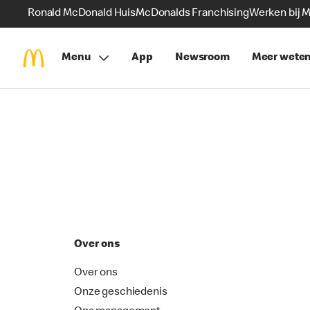
Ronald McDonald Huis
McDonalds Franchising
Werken bij 
Menu
App
Newsroom
Meer wete
Over ons
Over ons
Onze geschiedenis