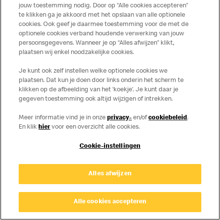
Privacy
Cookies
jouw toestemming nodig. Door op “Alle cookies accepteren”
te klikken ga je akkoord met het opslaan van alle optionele
© Copyright © 2026 McDonald's Nederland.
cookies. Ook geef je daarmee toestemming voor de met de
optionele cookies verband houdende verwerking van jouw
persoonsgegevens. Wanneer je op “Alles afwijzen” klikt,
plaatsen wij enkel noodzakelijke cookies.
Je kunt ook zelf instellen welke optionele cookies we
plaatsen. Dat kun je doen door links onderin het scherm te
klikken op de afbeelding van het ‘koekje’. Je kunt daar je
gegeven toestemming ook altijd wijzigen of intrekken.
Meer informatie vind je in onze
privacy-
en/of
cookiebeleid
.
En klik
hier
voor een overzicht alle cookies.
Cookie-instellingen
Alles afwijzen
Alle cookies accepteren