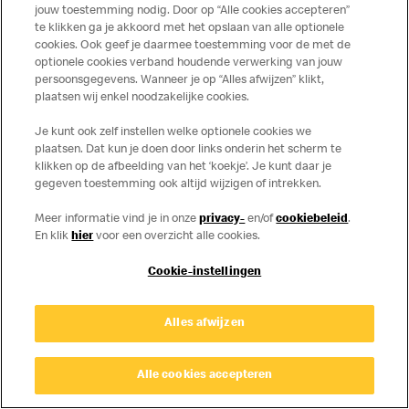
Privacy
Cookies
jouw toestemming nodig. Door op “Alle cookies accepteren”
te klikken ga je akkoord met het opslaan van alle optionele
© Copyright © 2026 McDonald's Nederland.
cookies. Ook geef je daarmee toestemming voor de met de
optionele cookies verband houdende verwerking van jouw
persoonsgegevens. Wanneer je op “Alles afwijzen” klikt,
plaatsen wij enkel noodzakelijke cookies.
Je kunt ook zelf instellen welke optionele cookies we
plaatsen. Dat kun je doen door links onderin het scherm te
klikken op de afbeelding van het ‘koekje’. Je kunt daar je
gegeven toestemming ook altijd wijzigen of intrekken.
Meer informatie vind je in onze
privacy-
en/of
cookiebeleid
.
En klik
hier
voor een overzicht alle cookies.
Cookie-instellingen
Alles afwijzen
Alle cookies accepteren