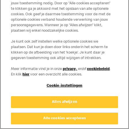
Privacy
Cookies
jouw toestemming nodig. Door op “Alle cookies accepteren”
te klikken ga je akkoord met het opslaan van alle optionele
© Copyright © 2026 McDonald's Nederland.
cookies. Ook geef je daarmee toestemming voor de met de
optionele cookies verband houdende verwerking van jouw
persoonsgegevens. Wanneer je op “Alles afwijzen” klikt,
plaatsen wij enkel noodzakelijke cookies.
Je kunt ook zelf instellen welke optionele cookies we
plaatsen. Dat kun je doen door links onderin het scherm te
klikken op de afbeelding van het ‘koekje’. Je kunt daar je
gegeven toestemming ook altijd wijzigen of intrekken.
Meer informatie vind je in onze
privacy-
en/of
cookiebeleid
.
En klik
hier
voor een overzicht alle cookies.
Cookie-instellingen
Alles afwijzen
Alle cookies accepteren