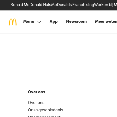
Ronald McDonald Huis
McDonalds Franchising
Werken bij 
Menu
App
Newsroom
Meer wete
Over ons
Over ons
Onze geschiedenis