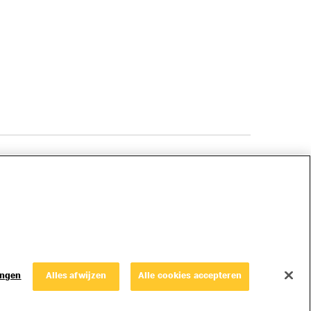
© Copyright © 2026 McDonald's Nederland.
ingen
Alles afwijzen
Alle cookies accepteren