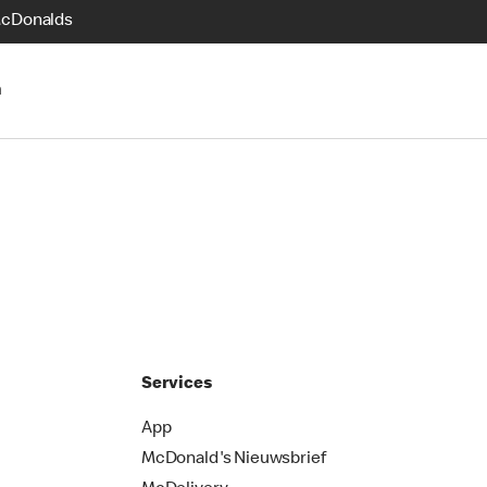
McDonalds
n
Services
App
McDonald's Nieuwsbrief