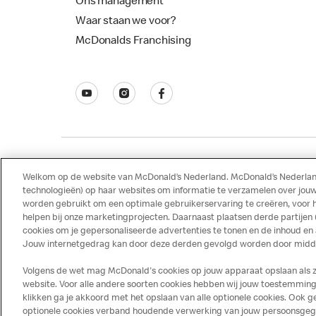
Ons management
Waar staan we voor?
McDonalds Franchising
Welkom op de website van McDonald’s Nederland. McDonald’s Nederland
Disclaimer
Privacy
Cookies
technologieën) op haar websites om informatie te verzamelen over jouw
worden gebruikt om een optimale gebruikerservaring te creëren, voor 
helpen bij onze marketingprojecten. Daarnaast plaatsen derde partijen
cookies om je gepersonaliseerde advertenties te tonen en de inhoud en
Jouw internetgedrag kan door deze derden gevolgd worden door middel
Volgens de wet mag McDonald's cookies op jouw apparaat opslaan als ze 
website. Voor alle andere soorten cookies hebben wij jouw toestemming 
klikken ga je akkoord met het opslaan van alle optionele cookies. Ook
optionele cookies verband houdende verwerking van jouw persoonsgegeve