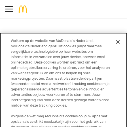
Welkom op de website van McDonald’s Nederland.
McDonald’s Nederland gebruikt cookies (en/of daarmee
vergelijkbare technologieën) op haar websites om
Oh oh, we kunnen deze
informatie te verzamelen over jouw device, browser en/of
onlinegedrag. Deze cookies worden gebruikt om een
pagina niet vinden
optimale gebruikerservaring te creëren, voor het analyseren
van websitegebruik en om ons te helpen bij onze
marketingprojecten. Daarnaast plaatsen derde partijen
Gelukkig zijn er nog 1292 McDonald’s pagina’s
(waaronder social media-netwerken) tracking cookies om je
die je wél kunt bezoeken!
gepersonaliseerde advertenties te tonen en de inhoud en
advertenties op jouw voorkeuren af te stemmen. Jouw
internetgedrag kan door deze derden gevolgd worden door
Naar de Homepage
middel van deze tracking cookies.
Volgens de wet mag McDonald's cookies op jouw apparaat
opslaan als ze strikt noodzakelijk zijn voor het gebruik van