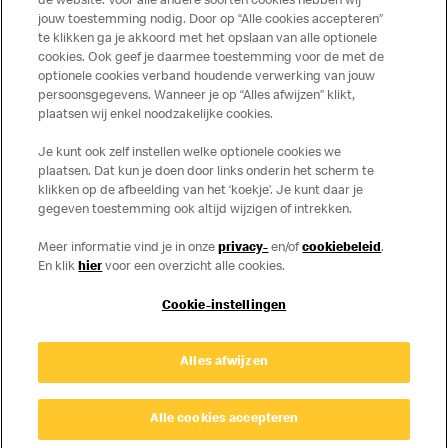
de website. Voor alle andere soorten cookies hebben wij
jouw toestemming nodig. Door op “Alle cookies accepteren”
te klikken ga je akkoord met het opslaan van alle optionele
cookies. Ook geef je daarmee toestemming voor de met de
Over ons
optionele cookies verband houdende verwerking van jouw
persoonsgegevens. Wanneer je op “Alles afwijzen” klikt,
Services
plaatsen wij enkel noodzakelijke cookies.
Je kunt ook zelf instellen welke optionele cookies we
Contact
plaatsen. Dat kun je doen door links onderin het scherm te
klikken op de afbeelding van het ‘koekje’. Je kunt daar je
gegeven toestemming ook altijd wijzigen of intrekken.
Meer informatie vind je in onze
privacy-
en/of
cookiebeleid
.
En klik
hier
voor een overzicht alle cookies.
Cookie-instellingen
Disclaimer
Alles afwijzen
Privacy
Cookies
© Copyright © 2026 McDonald's Nederland.
Alle cookies accepteren