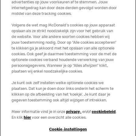
advertenties op jouw voorkeuren af te stemmen. Jouw
Daarnaast kan je ons elke dag bere
internetgedrag kan door deze derden gevolgd worden door
onze sociale kanalen,
Facebook M
middel van deze tracking cookies.
Snel een antwoord op je vraag vi
Volgens de wet mag McDonald's cookies op jouw apparaat
opslaan als ze strikt noodzakelijk zijn voor het gebruik van
de website. Voor alle andere soorten cookies hebben wij
jouw toestemming nodig. Door op “Alle cookies accepteren”
te klikken ga je akkoord met het opslaan van alle optionele
cookies. Ook geef je daarmee toestemming voor de met de
Over ons
optionele cookies verband houdende verwerking van jouw
persoonsgegevens. Wanneer je op “Alles afwijzen” klikt,
Services
plaatsen wij enkel noodzakelijke cookies.
Je kunt ook zelf instellen welke optionele cookies we
Contact
plaatsen. Dat kun je doen door links onderin het scherm te
klikken op de afbeelding van het ‘koekje’. Je kunt daar je
gegeven toestemming ook altijd wijzigen of intrekken.
Meer informatie vind je in onze
privacy-
en/of
cookiebeleid
.
En klik
hier
voor een overzicht alle cookies.
Cookie-instellingen