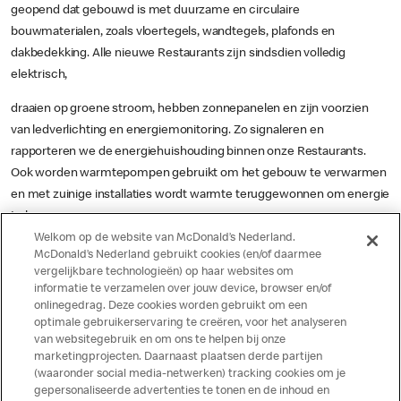
geopend dat gebouwd is met duurzame en circulaire
bouwmaterialen, zoals vloertegels, wandtegels, plafonds en
dakbedekking. Alle nieuwe Restaurants zijn sindsdien volledig
elektrisch,
draaien op groene stroom, hebben zonnepanelen en zijn voorzien
van ledverlichting en energiemonitoring. Zo signaleren en
rapporteren we de energiehuishouding binnen onze Restaurants.
Ook worden warmtepompen gebruikt om het gebouw te verwarmen
en met zuinige installaties wordt warmte teruggewonnen om energie
te besparen.
Welkom op de website van McDonald’s Nederland.
McDonald’s Nederland gebruikt cookies (en/of daarmee
Meer
vergelijkbare technologieën) op haar websites om
informatie te verzamelen over jouw device, browser en/of
informatie?
onlinegedrag. Deze cookies worden gebruikt om een
optimale gebruikerservaring te creëren, voor het analyseren
van websitegebruik en om ons te helpen bij onze
Zou je meer willen weten over onz
marketingprojecten. Daarnaast plaatsen derde partijen
Of heb je een vraag of opmerkin
(waaronder social media-netwerken) tracking cookies om je
via 020-2254002 (op werkdagen tus
gepersonaliseerde advertenties te tonen en de inhoud en