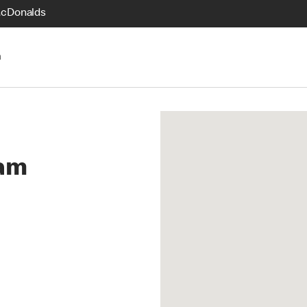
McDonalds
n
am