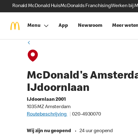
Ronald McDonald Huis
McDonalds Franchising
Werken bij 
Menu
App
Newsroom
Meer wete
McDonald's Amsterd
IJdoornlaan
IJdoornlaan 2001
1035 MZ Amsterdam
Routebeschrijving
020-4930070
Wij zijn nu geopend
•
24 uur geopend