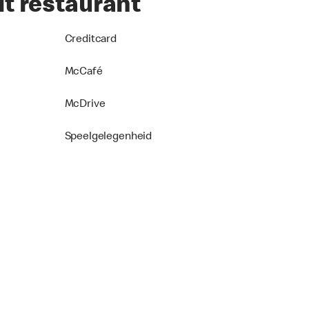
it restaurant
Creditcard
McCafé
McDrive
Speelgelegenheid