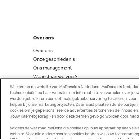
Over ons
Over ons
Onze geschiedenis
Ons management
Waar staan we voor?
McDonalds Franchising
Welkom op de website van McDonald’s Nederland. McDonald’s Nederland
technologieën) op haar websites om informatie te verzamelen over jouw
worden gebruikt om een optimale gebruikerservaring te creëren, voor 
helpen bij onze marketingprojecten. Daarnaast plaatsen derde partijen
cookies om je gepersonaliseerde advertenties te tonen en de inhoud en
Jouw internetgedrag kan door deze derden gevolgd worden door middel
Volgens de wet mag McDonald's cookies op jouw apparaat opslaan als ze 
website. Voor alle andere soorten cookies hebben wij jouw toestemming 