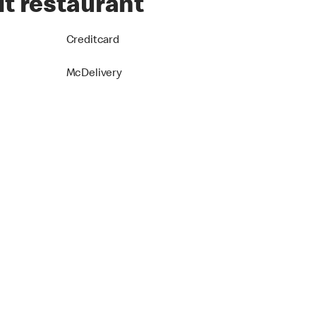
it restaurant
Creditcard
McDelivery