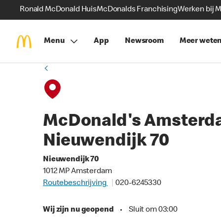
Ronald McDonald Huis
McDonalds Franchising
Werken bij 
Menu
App
Newsroom
Meer wete
McDonald's Amsterd
Nieuwendijk 70
Nieuwendijk 70
1012 MP Amsterdam
Routebeschrijving
020-6245330
Wij zijn nu geopend
•
Sluit om 03:00