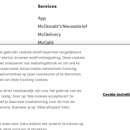
Services
App
McDonald's Nieuwsbrief
McDelivery
McCafé
 gebruikt cookies (en/of daarmee vergelijkbare
 device, browser en/of onlinegedrag. Deze cookies
het analyseren van websitegebruik en om ons te
 (waaronder social media-netwerken) tracking
 advertenties op jouw voorkeuren af te stemmen.
 van deze tracking cookies.
strikt noodzakelijk zijn voor het gebruik van de
Cookie-instell
nodig. Door op “Alle cookies accepteren” te
 geef je daarmee toestemming voor de met de
ns. Wanneer je op “Alles afwijzen” klikt,
je doen door links onderin het scherm te klikken op
altijd wijzigen of intrekken.