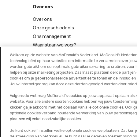
Over ons
Over ons
Onze geschiedenis
Ons management
Waar staan we voor?
McDonalds Franchising
Welkom op de website van McDonald’s Nederland. McDonald’s Nederland
technologieën) op haar websites om informatie te verzamelen over jouw
worden gebruikt om een optimale gebruikerservaring te creëren, voor 
helpen bij onze marketingprojecten. Daarnaast plaatsen derde partijen
cookies om je gepersonaliseerde advertenties te tonen en de inhoud en
Jouw internetgedrag kan door deze derden gevolgd worden door middel
Volgens de wet mag McDonald's cookies op jouw apparaat opslaan als ze 
website. Voor alle andere soorten cookies hebben wij jouw toestemming 
klikken ga je akkoord met het opslaan van alle optionele cookies. Ook
optionele cookies verband houdende verwerking van jouw persoonsgegeve
Disclaimer
Privacy
Cookies
plaatsen wij enkel noodzakelijke cookies.
Je kunt ook zelf instellen welke optionele cookies we plaatsen. Dat kun 
de afbeelding van het ‘koekje’. Je kunt daar je gegeven toestemming ook 