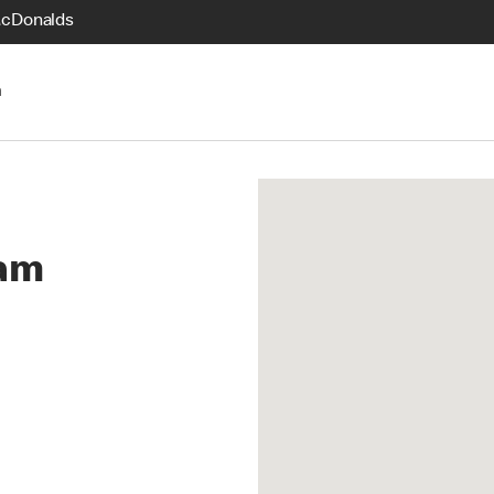
McDonalds
n
am