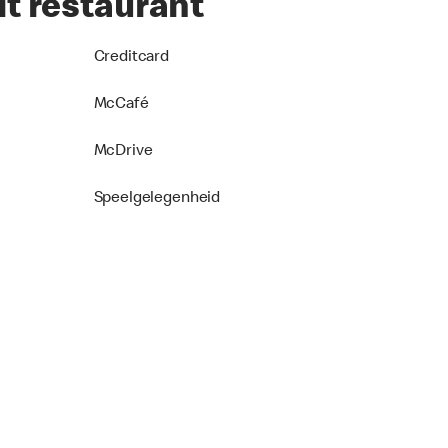
it restaurant
Creditcard
McCafé
McDrive
Speelgelegenheid