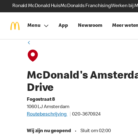
Ronald McDonald Huis
McDonalds Franchising
Werken bij 
Menu
App
Newsroom
Meer wete
McDonald's Amsterd
Drive
Fogostraat 8
1060 LJ Amsterdam
Routebeschrijving
020-3670924
Wij zijn nu geopend
•
Sluit om 02:00