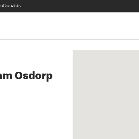
McDonalds
n
am Osdorp