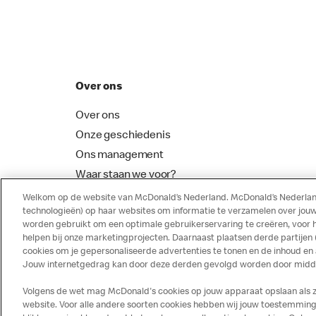
Over ons
Over ons
Onze geschiedenis
Ons management
Waar staan we voor?
McDonalds Franchising
Welkom op de website van McDonald’s Nederland. McDonald’s Nederland
technologieën) op haar websites om informatie te verzamelen over jouw
worden gebruikt om een optimale gebruikerservaring te creëren, voor 
helpen bij onze marketingprojecten. Daarnaast plaatsen derde partijen
cookies om je gepersonaliseerde advertenties te tonen en de inhoud en
Jouw internetgedrag kan door deze derden gevolgd worden door middel
Volgens de wet mag McDonald's cookies op jouw apparaat opslaan als ze 
website. Voor alle andere soorten cookies hebben wij jouw toestemming 