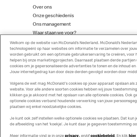
Over ons
Onze geschiedenis
Ons management
Waar staan we voor?
McDonalds Franchising
Welkom op de website van McDonald’s Nederland. McDonald’s Nederland
technologieën) op haar websites om informatie te verzamelen over jouw
worden gebruikt om een optimale gebruikerservaring te creëren, voor 
helpen bij onze marketingprojecten. Daarnaast plaatsen derde partijen
cookies om je gepersonaliseerde advertenties te tonen en de inhoud en
Jouw internetgedrag kan door deze derden gevolgd worden door middel
Volgens de wet mag McDonald's cookies op jouw apparaat opslaan als ze 
website. Voor alle andere soorten cookies hebben wij jouw toestemming 
klikken ga je akkoord met het opslaan van alle optionele cookies. Ook
optionele cookies verband houdende verwerking van jouw persoonsgegeve
Disclaimer
Privacy
Cookies
plaatsen wij enkel noodzakelijke cookies.
Je kunt ook zelf instellen welke optionele cookies we plaatsen. Dat kun 
de afbeelding van het ‘koekje’. Je kunt daar je gegeven toestemming ook 
Meer informatie vind je in onze
privacy-
en/of
cookiebeleid
. En klik
hier