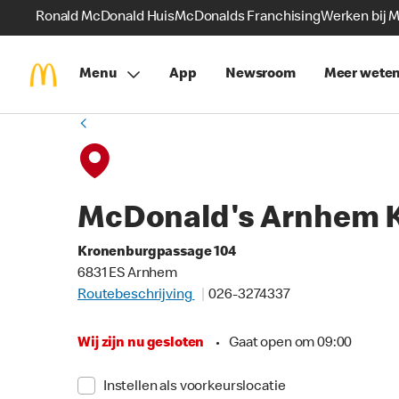
Ronald McDonald Huis
McDonalds Franchising
Werken bij 
Menu
App
Newsroom
Meer wete
McDonald's Arnhem 
Kronenburgpassage 104
6831 ES Arnhem
Routebeschrijving
026-3274337
Wij zijn nu gesloten
•
Gaat open om 09:00
Instellen als voorkeurslocatie