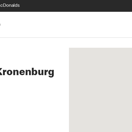
McDonalds
n
Kronenburg