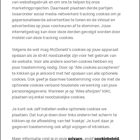
van websitegebruik en om ons te helpen bij onze
marketingprojecten. Daarnaast plaatsen derde partijen
(waaronder social media-netwerken) tracking cookies om je
gepersonaliseerde advertenties te tonen en de inhoud en
advertenties op jouw voorkeuren af te stemmen. Jouw
Meer over dit restaurant
internetgedrag kan door deze derden gevolgd worden door
middel van deze tracking cookies.
Solliciteer direct bij deze
McDonald's
Volgens de wet mag McDonald's cookies op jouw apparaat
opslaan als ze strikt noodzakelijk zijn voor het gebruik van
Bezoek Restaurant pagina
de website. Voor alle andere soorten cookies hebben wij
jouw toestemming nodig. Door op “Alle cookies accepteren”
te klikken ga je akkoord met het opslaan van alle optionele
cookies. Ook geef je daarmee toestemming voor de met de
Over ons
optionele cookies verband houdende verwerking van jouw
persoonsgegevens. Wanneer je op “Alles afwijzen” klikt,
Services
plaatsen wij enkel noodzakelijke cookies.
Je kunt ook zelf instellen welke optionele cookies we
Contact
plaatsen. Dat kun je doen door links onderin het scherm te
klikken op de afbeelding van het ‘koekje’. Je kunt daar je
gegeven toestemming ook altijd wijzigen of intrekken.
Meer informatie vind je in onze
privacy-
en/of
cookiebeleid
.