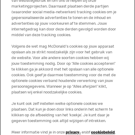
van websitegebruik en om ons te helpen bij onze
marketingprojecten. Daarnaast plaatsen derde partijen
(waaronder social media-netwerken) tracking cookies om je
gepersonaliseerde advertenties te tonen en de inhoud en
advertenties op jouw voorkeuren af te stemmen. Jouw
Meer over dit restaurant
internetgedrag kan door deze derden gevolgd worden door
middel van deze tracking cookies.
Solliciteer direct bij deze
McDonald's
Volgens de wet mag McDonald's cookies op jouw apparaat
opslaan als ze strikt noodzakelijk zijn voor het gebruik van
Bezoek Restaurant pagina
de website. Voor alle andere soorten cookies hebben wij
jouw toestemming nodig. Door op “Alle cookies accepteren”
te klikken ga je akkoord met het opslaan van alle optionele
cookies. Ook geef je daarmee toestemming voor de met de
Over ons
optionele cookies verband houdende verwerking van jouw
persoonsgegevens. Wanneer je op “Alles afwijzen” klikt,
Services
plaatsen wij enkel noodzakelijke cookies.
Je kunt ook zelf instellen welke optionele cookies we
Contact
plaatsen. Dat kun je doen door links onderin het scherm te
klikken op de afbeelding van het ‘koekje’. Je kunt daar je
gegeven toestemming ook altijd wijzigen of intrekken.
Meer informatie vind je in onze
privacy-
en/of
cookiebeleid
.