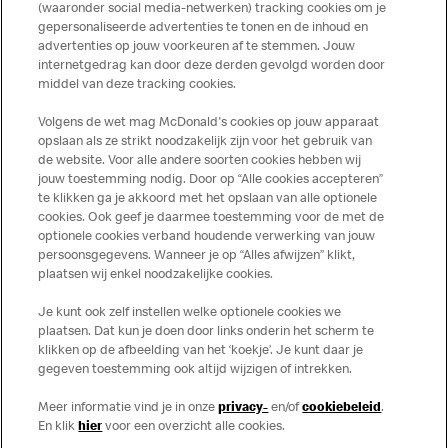
(waaronder social media-netwerken) tracking cookies om je
gepersonaliseerde advertenties te tonen en de inhoud en
advertenties op jouw voorkeuren af te stemmen. Jouw
Meer over dit restaurant
internetgedrag kan door deze derden gevolgd worden door
middel van deze tracking cookies.
Solliciteer direct bij deze
McDonald's
Volgens de wet mag McDonald's cookies op jouw apparaat
opslaan als ze strikt noodzakelijk zijn voor het gebruik van
Bezoek Restaurant pagina
de website. Voor alle andere soorten cookies hebben wij
jouw toestemming nodig. Door op “Alle cookies accepteren”
te klikken ga je akkoord met het opslaan van alle optionele
cookies. Ook geef je daarmee toestemming voor de met de
Over ons
optionele cookies verband houdende verwerking van jouw
persoonsgegevens. Wanneer je op “Alles afwijzen” klikt,
Services
plaatsen wij enkel noodzakelijke cookies.
Je kunt ook zelf instellen welke optionele cookies we
Contact
plaatsen. Dat kun je doen door links onderin het scherm te
klikken op de afbeelding van het ‘koekje’. Je kunt daar je
gegeven toestemming ook altijd wijzigen of intrekken.
Meer informatie vind je in onze
privacy-
en/of
cookiebeleid
.
En klik
hier
voor een overzicht alle cookies.