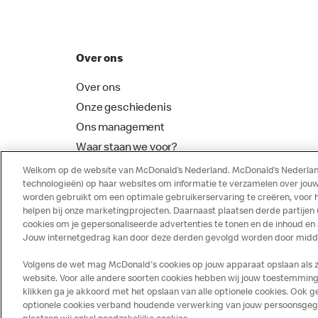
Over ons
Over ons
Onze geschiedenis
Ons management
Waar staan we voor?
McDonalds Franchising
Welkom op de website van McDonald’s Nederland. McDonald’s Nederland
technologieën) op haar websites om informatie te verzamelen over jouw
worden gebruikt om een optimale gebruikerservaring te creëren, voor 
helpen bij onze marketingprojecten. Daarnaast plaatsen derde partijen
cookies om je gepersonaliseerde advertenties te tonen en de inhoud en
Jouw internetgedrag kan door deze derden gevolgd worden door middel
Volgens de wet mag McDonald's cookies op jouw apparaat opslaan als ze 
website. Voor alle andere soorten cookies hebben wij jouw toestemming 
klikken ga je akkoord met het opslaan van alle optionele cookies. Ook
optionele cookies verband houdende verwerking van jouw persoonsgegeve
Disclaimer
Privacy
Cookies