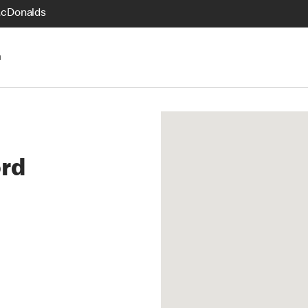
McDonalds
n
ord