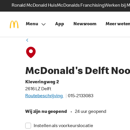
Ronald McDonald Huis
McDonalds Franchising
Werken bij 
Menu
App
Newsroom
Meer wete
McDonald's Delft No
Kleveringweg 2
2616 LZ Delft
Routebeschrijving
015-2133083
Wij zijn nu geopend
•
24 uur geopend
Instellen als voorkeurslocatie