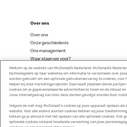
Over ons
Over ons
Onze geschiedenis
Ons management
Waar staan we voor?
McDonalds Franchising
Welkom op de website van McDonald’s Nederland. McDonald’s Nederland
technologieën) op haar websites om informatie te verzamelen over jouw
worden gebruikt om een optimale gebruikerservaring te creëren, voor 
helpen bij onze marketingprojecten. Daarnaast plaatsen derde partijen
cookies om je gepersonaliseerde advertenties te tonen en de inhoud en
Jouw internetgedrag kan door deze derden gevolgd worden door middel
Volgens de wet mag McDonald's cookies op jouw apparaat opslaan als ze 
website. Voor alle andere soorten cookies hebben wij jouw toestemming 
klikken ga je akkoord met het opslaan van alle optionele cookies. Ook
optionele cookies verband houdende verwerking van jouw persoonsgegeve
Disclaimer
Privacy
Cookies