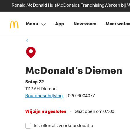
Ronald McDonald Huis
McDonalds Franchising
Werken bij 
Menu
App
Newsroom
Meer wete
McDonald's Diemen
Sniep 22
1112 AH Diemen
Routebeschrijving
020-6004077
Wij zijn nu gesloten
•
Gaat open om 07:00
Instellen als voorkeurslocatie