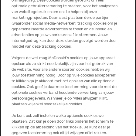
onlinegedrag. Deze cookies worden gebruikt om een
optimale gebruikerservaring te creëren, voor het analyseren
van websitegebruik en om ons te helpen bij onze
marketingprojecten. Daarnaast plaatsen derde partijen
(waaronder social media-netwerken) tracking cookies om je
gepersonaliseerde advertenties te tonen en de inhoud en
advertenties op jouw voorkeuren af te stemmen. Jouw
Meer over dit restaurant
internetgedrag kan door deze derden gevolgd worden door
middel van deze tracking cookies.
Solliciteer direct bij deze
McDonald's
Volgens de wet mag McDonald's cookies op jouw apparaat
opslaan als ze strikt noodzakelijk zijn voor het gebruik van
Bezoek Restaurant pagina
de website. Voor alle andere soorten cookies hebben wij
jouw toestemming nodig. Door op “Alle cookies accepteren”
te klikken ga je akkoord met het opslaan van alle optionele
cookies. Ook geef je daarmee toestemming voor de met de
Over ons
optionele cookies verband houdende verwerking van jouw
persoonsgegevens. Wanneer je op “Alles afwijzen” klikt,
Services
plaatsen wij enkel noodzakelijke cookies.
Je kunt ook zelf instellen welke optionele cookies we
Contact
plaatsen. Dat kun je doen door links onderin het scherm te
klikken op de afbeelding van het ‘koekje’. Je kunt daar je
gegeven toestemming ook altijd wijzigen of intrekken.