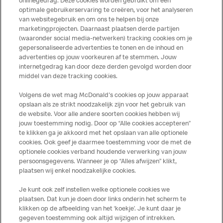
onlinegedrag. Deze cookies worden gebruikt om een
optimale gebruikerservaring te creëren, voor het analyseren
van websitegebruik en om ons te helpen bij onze
marketingprojecten. Daarnaast plaatsen derde partijen
(waaronder social media-netwerken) tracking cookies om je
gepersonaliseerde advertenties te tonen en de inhoud en
advertenties op jouw voorkeuren af te stemmen. Jouw
Meer over dit restaurant
internetgedrag kan door deze derden gevolgd worden door
middel van deze tracking cookies.
Solliciteer direct bij deze
McDonald's
Volgens de wet mag McDonald's cookies op jouw apparaat
opslaan als ze strikt noodzakelijk zijn voor het gebruik van
Bezoek Restaurant pagina
de website. Voor alle andere soorten cookies hebben wij
jouw toestemming nodig. Door op “Alle cookies accepteren”
te klikken ga je akkoord met het opslaan van alle optionele
cookies. Ook geef je daarmee toestemming voor de met de
Over ons
optionele cookies verband houdende verwerking van jouw
persoonsgegevens. Wanneer je op “Alles afwijzen” klikt,
Services
plaatsen wij enkel noodzakelijke cookies.
Je kunt ook zelf instellen welke optionele cookies we
Contact
plaatsen. Dat kun je doen door links onderin het scherm te
klikken op de afbeelding van het ‘koekje’. Je kunt daar je
gegeven toestemming ook altijd wijzigen of intrekken.