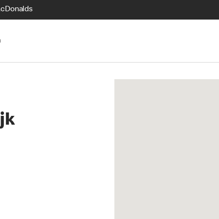
McDonalds
n
jk