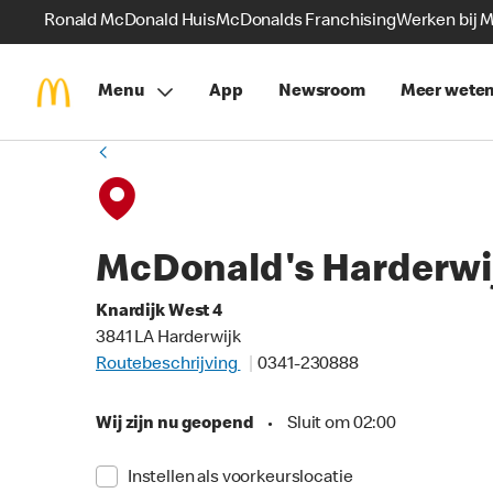
Ronald McDonald Huis
McDonalds Franchising
Werken bij 
Menu
App
Newsroom
Meer wete
McDonald's Harderwi
Knardijk West 4
3841 LA Harderwijk
Routebeschrijving
0341-230888
Wij zijn nu geopend
•
Sluit om 02:00
Instellen als voorkeurslocatie