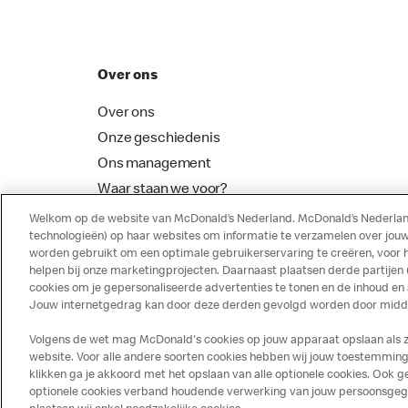
Over ons
Over ons
Onze geschiedenis
Ons management
Waar staan we voor?
McDonalds Franchising
Welkom op de website van McDonald’s Nederland. McDonald’s Nederland
technologieën) op haar websites om informatie te verzamelen over jouw
worden gebruikt om een optimale gebruikerservaring te creëren, voor 
helpen bij onze marketingprojecten. Daarnaast plaatsen derde partijen
cookies om je gepersonaliseerde advertenties te tonen en de inhoud en
Jouw internetgedrag kan door deze derden gevolgd worden door middel
Volgens de wet mag McDonald's cookies op jouw apparaat opslaan als ze 
website. Voor alle andere soorten cookies hebben wij jouw toestemming 
klikken ga je akkoord met het opslaan van alle optionele cookies. Ook
optionele cookies verband houdende verwerking van jouw persoonsgegeve
Disclaimer
Privacy
Cookies