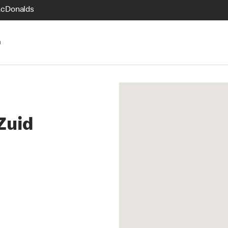
McDonalds
n
Zuid