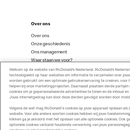
Over ons
Over ons
Onze geschiedenis
Ons management
Waar staan we voor?
McDonalds Franchising
Welkom op de website van McDonald’s Nederland. McDonald’s Nederland
technologieën) op haar websites om informatie te verzamelen over jouw
worden gebruikt om een optimale gebruikerservaring te creëren, voor 
helpen bij onze marketingprojecten. Daarnaast plaatsen derde partijen
cookies om je gepersonaliseerde advertenties te tonen en de inhoud en
Jouw internetgedrag kan door deze derden gevolgd worden door middel
Volgens de wet mag McDonald's cookies op jouw apparaat opslaan als ze 
website. Voor alle andere soorten cookies hebben wij jouw toestemming 
klikken ga je akkoord met het opslaan van alle optionele cookies. Ook
optionele cookies verband houdende verwerking van jouw persoonsgegeve
Disclaimer
Privacy
Cookies