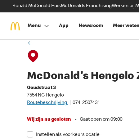
Ronald McDonald Huis
McDonalds Franchising
Werken bij 
Menu
App
Newsroom
Meer wete
McDonald's Hengelo 
Goudstraat 3
7554 NG Hengelo
Routebeschrijving
074-2507431
Wij zijn nu gesloten
•
Gaat open om 09:00
Instellen als voorkeurslocatie