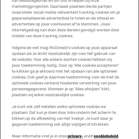
van websitegebruik en om ons te helpen bij onze
marketingprojecten. Daarnaast plaatsen derde partijen
(waaronder social media-netwerken) tracking cookies om je
gepersonaliseerde advertenties te tonen en de inhoud en
advertenties op jouw voorkeuren af te stemmen. Jouw
Meer over dit restaurant
internetgedrag kan door deze derden gevolgd worden door
middel van deze tracking cookies.
Solliciteer direct bij deze
McDonald's
Volgens de wet mag McDonald's cookies op jouw apparaat
opslaan als ze strikt noodzakelijk zijn voor het gebruik van
Bezoek Restaurant pagina
de website. Voor alle andere soorten cookies hebben wij
jouw toestemming nodig. Door op “Alle cookies accepteren”
te klikken ga je akkoord met het opslaan van alle optionele
cookies. Ook geef je daarmee toestemming voor de met de
Over ons
optionele cookies verband houdende verwerking van jouw
persoonsgegevens. Wanneer je op “Alles afwijzen” klikt,
Services
plaatsen wij enkel noodzakelijke cookies.
Je kunt ook zelf instellen welke optionele cookies we
Contact
plaatsen. Dat kun je doen door links onderin het scherm te
klikken op de afbeelding van het ‘koekje’. Je kunt daar je
gegeven toestemming ook altijd wijzigen of intrekken.
Meer informatie vind je in onze
privacy-
en/of
cookiebeleid
.