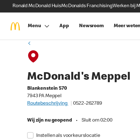
Ronald McDonald Huis
McDonalds Franchising
Werken bij 
Menu
App
Newsroom
Meer wete
McDonald's Meppel
Blankenstein 570
7943 PA Meppel
Routebeschrijving
0522-262789
Wij zijn nu geopend
•
Sluit om 02:00
Instellen als voorkeurslocatie