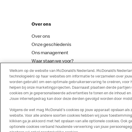
Over ons
Over ons
Onze geschiedenis
Ons management
Waar staan we voor?
McDonalds Franchising
Welkom op de website van McDonald’s Nederland. McDonald’s Nederland
technologieën) op haar websites om informatie te verzamelen over jouw
worden gebruikt om een optimale gebruikerservaring te creëren, voor 
helpen bij onze marketingprojecten. Daarnaast plaatsen derde partijen
cookies om je gepersonaliseerde advertenties te tonen en de inhoud en
Jouw internetgedrag kan door deze derden gevolgd worden door middel
Volgens de wet mag McDonald's cookies op jouw apparaat opslaan als ze 
website. Voor alle andere soorten cookies hebben wij jouw toestemming 
klikken ga je akkoord met het opslaan van alle optionele cookies. Ook
optionele cookies verband houdende verwerking van jouw persoonsgegeve
Disclaimer
Privacy
Cookies