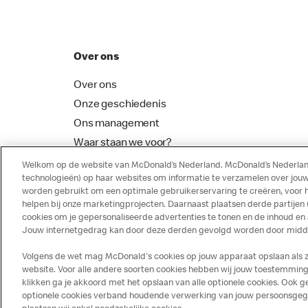
Over ons
Over ons
Onze geschiedenis
Ons management
Waar staan we voor?
McDonalds Franchising
Welkom op de website van McDonald’s Nederland. McDonald’s Nederland
technologieën) op haar websites om informatie te verzamelen over jouw
worden gebruikt om een optimale gebruikerservaring te creëren, voor 
helpen bij onze marketingprojecten. Daarnaast plaatsen derde partijen
cookies om je gepersonaliseerde advertenties te tonen en de inhoud en
Jouw internetgedrag kan door deze derden gevolgd worden door middel
Volgens de wet mag McDonald's cookies op jouw apparaat opslaan als ze 
website. Voor alle andere soorten cookies hebben wij jouw toestemming 
klikken ga je akkoord met het opslaan van alle optionele cookies. Ook
optionele cookies verband houdende verwerking van jouw persoonsgegeve
Disclaimer
Privacy
Cookies