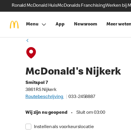
Ronald McDonald Huis
McDonalds Franchising
Werken bij 
Menu
App
Newsroom
Meer wete
McDonald's Nijkerk
Smitspol 7
3861 RS Nijkerk
Routebeschrijving
033-2458887
Wij zijn nu geopend
•
Sluit om 03:00
Instellen als voorkeurslocatie