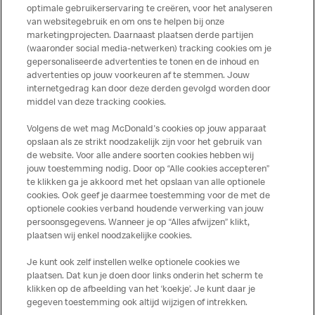
optimale gebruikerservaring te creëren, voor het analyseren
van websitegebruik en om ons te helpen bij onze
marketingprojecten. Daarnaast plaatsen derde partijen
(waaronder social media-netwerken) tracking cookies om je
gepersonaliseerde advertenties te tonen en de inhoud en
advertenties op jouw voorkeuren af te stemmen. Jouw
Meer over dit restaurant
internetgedrag kan door deze derden gevolgd worden door
middel van deze tracking cookies.
Solliciteer direct bij deze
McDonald's
Volgens de wet mag McDonald's cookies op jouw apparaat
opslaan als ze strikt noodzakelijk zijn voor het gebruik van
Bezoek Restaurant pagina
de website. Voor alle andere soorten cookies hebben wij
jouw toestemming nodig. Door op “Alle cookies accepteren”
te klikken ga je akkoord met het opslaan van alle optionele
cookies. Ook geef je daarmee toestemming voor de met de
Over ons
optionele cookies verband houdende verwerking van jouw
persoonsgegevens. Wanneer je op “Alles afwijzen” klikt,
Services
plaatsen wij enkel noodzakelijke cookies.
Je kunt ook zelf instellen welke optionele cookies we
Contact
plaatsen. Dat kun je doen door links onderin het scherm te
klikken op de afbeelding van het ‘koekje’. Je kunt daar je
gegeven toestemming ook altijd wijzigen of intrekken.