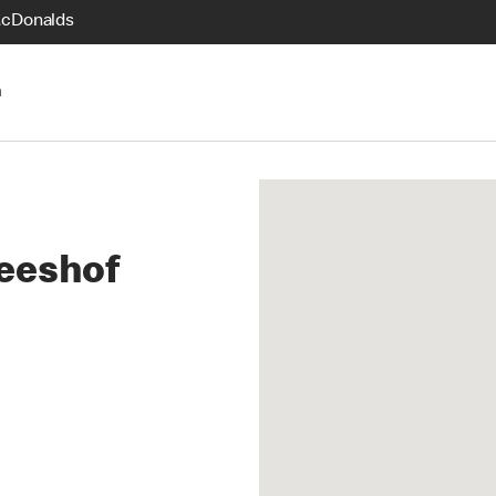
McDonalds
n
Reeshof