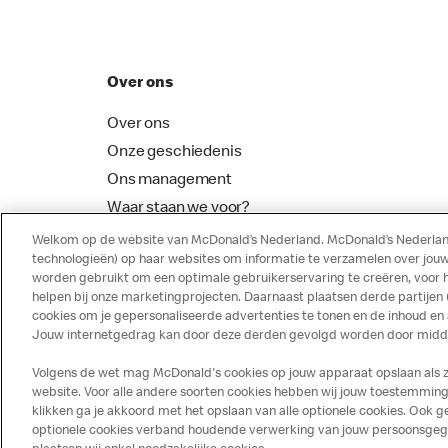
Over ons
Over ons
Onze geschiedenis
Ons management
Waar staan we voor?
McDonalds Franchising
Welkom op de website van McDonald’s Nederland. McDonald’s Nederland
technologieën) op haar websites om informatie te verzamelen over jouw
worden gebruikt om een optimale gebruikerservaring te creëren, voor 
helpen bij onze marketingprojecten. Daarnaast plaatsen derde partijen
cookies om je gepersonaliseerde advertenties te tonen en de inhoud en
Jouw internetgedrag kan door deze derden gevolgd worden door middel
Volgens de wet mag McDonald's cookies op jouw apparaat opslaan als ze 
website. Voor alle andere soorten cookies hebben wij jouw toestemming 
klikken ga je akkoord met het opslaan van alle optionele cookies. Ook
optionele cookies verband houdende verwerking van jouw persoonsgegeve
Disclaimer
Privacy
Cookies