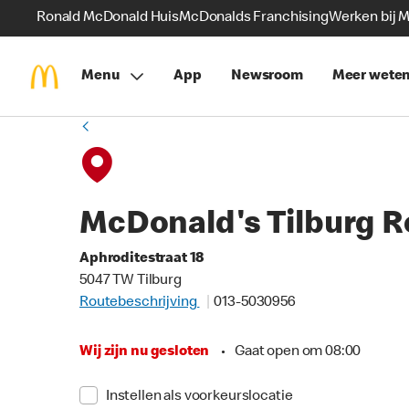
Ronald McDonald Huis
McDonalds Franchising
Werken bij 
Menu
App
Newsroom
Meer wete
McDonald's Tilburg 
Aphroditestraat 18
5047 TW Tilburg
Routebeschrijving
013-5030956
Wij zijn nu gesloten
•
Gaat open om 08:00
Instellen als voorkeurslocatie