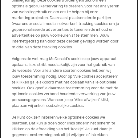
onlinegedrag. Deze cookies worden gebruikt om een
optimale gebruikerservaring te creëren, voor het analyseren
van websitegebruik en om ons te helpen bij onze
marketingprojecten. Daarnaast plaatsen derde partijen
(waaronder social media-netwerken) tracking cookies om je
gepersonaliseerde advertenties te tonen en de inhoud en
advertenties op jouw voorkeuren af te stemmen. Jouw
Meer over dit restaurant
internetgedrag kan door deze derden gevolgd worden door
middel van deze tracking cookies.
Solliciteer direct bij deze
McDonald's
Volgens de wet mag McDonald's cookies op jouw apparaat
opslaan als ze strikt noodzakelijk zijn voor het gebruik van
Bezoek Restaurant pagina
de website. Voor alle andere soorten cookies hebben wij
jouw toestemming nodig. Door op “Alle cookies accepteren”
te klikken ga je akkoord met het opslaan van alle optionele
cookies. Ook geef je daarmee toestemming voor de met de
Over ons
optionele cookies verband houdende verwerking van jouw
persoonsgegevens. Wanneer je op “Alles afwijzen” klikt,
Services
plaatsen wij enkel noodzakelijke cookies.
Je kunt ook zelf instellen welke optionele cookies we
Contact
plaatsen. Dat kun je doen door links onderin het scherm te
klikken op de afbeelding van het ‘koekje’. Je kunt daar je
gegeven toestemming ook altijd wijzigen of intrekken.