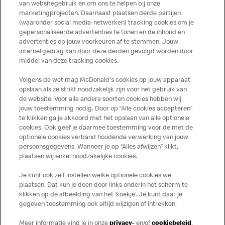
van websitegebruik en om ons te helpen bij onze
marketingprojecten. Daarnaast plaatsen derde partijen
(waaronder social media-netwerken) tracking cookies om je
gepersonaliseerde advertenties te tonen en de inhoud en
advertenties op jouw voorkeuren af te stemmen. Jouw
Meer over dit restaurant
internetgedrag kan door deze derden gevolgd worden door
middel van deze tracking cookies.
Solliciteer direct bij deze
McDonald's
Volgens de wet mag McDonald's cookies op jouw apparaat
opslaan als ze strikt noodzakelijk zijn voor het gebruik van
Bezoek Restaurant pagina
de website. Voor alle andere soorten cookies hebben wij
jouw toestemming nodig. Door op “Alle cookies accepteren”
te klikken ga je akkoord met het opslaan van alle optionele
cookies. Ook geef je daarmee toestemming voor de met de
Over ons
optionele cookies verband houdende verwerking van jouw
persoonsgegevens. Wanneer je op “Alles afwijzen” klikt,
Services
plaatsen wij enkel noodzakelijke cookies.
Je kunt ook zelf instellen welke optionele cookies we
Contact
plaatsen. Dat kun je doen door links onderin het scherm te
klikken op de afbeelding van het ‘koekje’. Je kunt daar je
gegeven toestemming ook altijd wijzigen of intrekken.
Meer informatie vind je in onze
privacy-
en/of
cookiebeleid
.