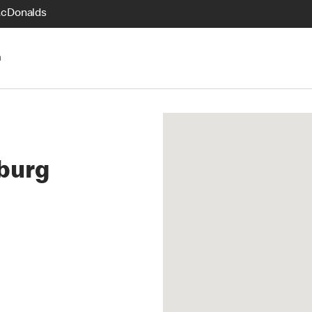
McDonalds
n
burg