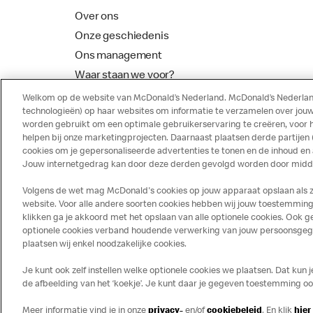
Over ons
Onze geschiedenis
Ons management
Waar staan we voor?
McDonalds Franchising
Welkom op de website van McDonald’s Nederland. McDonald’s Nederland
technologieën) op haar websites om informatie te verzamelen over jouw
worden gebruikt om een optimale gebruikerservaring te creëren, voor 
helpen bij onze marketingprojecten. Daarnaast plaatsen derde partijen
cookies om je gepersonaliseerde advertenties te tonen en de inhoud en
Jouw internetgedrag kan door deze derden gevolgd worden door middel
Volgens de wet mag McDonald's cookies op jouw apparaat opslaan als ze 
website. Voor alle andere soorten cookies hebben wij jouw toestemming 
klikken ga je akkoord met het opslaan van alle optionele cookies. Ook
optionele cookies verband houdende verwerking van jouw persoonsgegeve
Disclaimer
Privacy
Cookies
plaatsen wij enkel noodzakelijke cookies.
Je kunt ook zelf instellen welke optionele cookies we plaatsen. Dat kun 
de afbeelding van het ‘koekje’. Je kunt daar je gegeven toestemming ook 
Meer informatie vind je in onze
privacy-
en/of
cookiebeleid
. En klik
hier