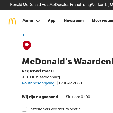
Ronald McDonald Huis
McDonalds Franchising
Werken bij 
Menu
App
Newsroom
Meer wete
McDonald's Waarden
Regterweistraat 1
4181 CE Waardenburg
Routebeschrijving
0418-652680
Wij zijn nu geopend
•
Sluit om 01:00
Instellen als voorkeurslocatie