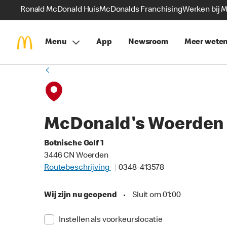
Ronald McDonald Huis
McDonalds Franchising
Werken bij 
Menu
App
Newsroom
Meer wete
McDonald's Woerden
Botnische Golf 1
3446 CN Woerden
Routebeschrijving
0348-413578
Wij zijn nu geopend
•
Sluit om 01:00
Instellen als voorkeurslocatie