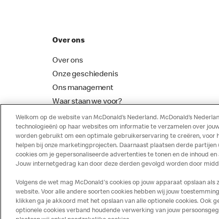
Over ons
Over ons
Onze geschiedenis
Ons management
Waar staan we voor?
McDonalds Franchising
Welkom op de website van McDonald’s Nederland. McDonald’s Nederland
technologieën) op haar websites om informatie te verzamelen over jouw
worden gebruikt om een optimale gebruikerservaring te creëren, voor 
helpen bij onze marketingprojecten. Daarnaast plaatsen derde partijen
cookies om je gepersonaliseerde advertenties te tonen en de inhoud en
Jouw internetgedrag kan door deze derden gevolgd worden door middel
Volgens de wet mag McDonald's cookies op jouw apparaat opslaan als ze 
website. Voor alle andere soorten cookies hebben wij jouw toestemming 
klikken ga je akkoord met het opslaan van alle optionele cookies. Ook
optionele cookies verband houdende verwerking van jouw persoonsgegeve
Disclaimer
Privacy
Cookies