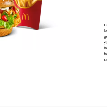
D
k
g
y
h
h
s