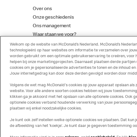
Over ons
Onze geschiedenis
Ons management
Waar staan we voor?
McDonalds Franchising
Welkom op de website van McDonald’s Nederland. McDonald’s Nederland
technologieën) op haar websites om informatie te verzamelen over jouw
worden gebruikt om een optimale gebruikerservaring te creëren, voor 
helpen bij onze marketingprojecten. Daarnaast plaatsen derde partijen
cookies om je gepersonaliseerde advertenties te tonen en de inhoud en
Jouw internetgedrag kan door deze derden gevolgd worden door middel
Volgens de wet mag McDonald's cookies op jouw apparaat opslaan als ze 
website. Voor alle andere soorten cookies hebben wij jouw toestemming 
klikken ga je akkoord met het opslaan van alle optionele cookies. Ook
optionele cookies verband houdende verwerking van jouw persoonsgegeve
Disclaimer
Privacy
Cookies
plaatsen wij enkel noodzakelijke cookies.
Je kunt ook zelf instellen welke optionele cookies we plaatsen. Dat kun 
de afbeelding van het ‘koekje’. Je kunt daar je gegeven toestemming ook 