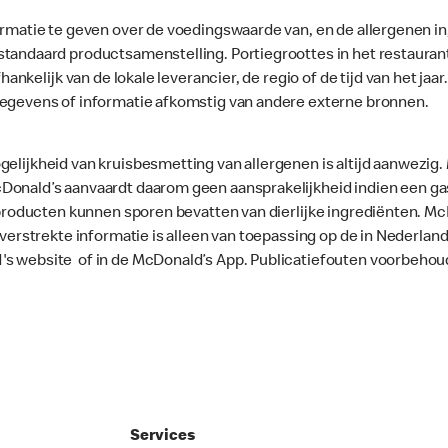
ormatie te geven over de voedingswaarde van, en de allergenen in
standaard productsamenstelling. Portiegroottes in het restaura
fhankelijk van de lokale leverancier, de regio of de tijd van het ja
gegevens of informatie afkomstig van andere externe bronnen.
gelijkheid van kruisbesmetting van allergenen is altijd aanwezig
onald’s aanvaardt daarom geen aansprakelijkheid indien een gast
le producten kunnen sporen bevatten van dierlijke ingrediënten. 
e verstrekte informatie is alleen van toepassing op de in Nederla
's website of in de McDonald’s App. Publicatiefouten voorbehou
Services