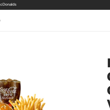
McDonalds
n