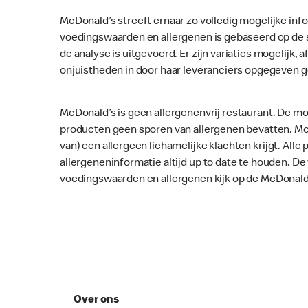
McDonald’s streeft ernaar zo volledig mogelijke inf
voedingswaarden en allergenen is gebaseerd op de 
de analyse is uitgevoerd. Er zijn variaties mogelijk, a
onjuistheden in door haar leveranciers opgegeven 
McDonald’s is geen allergenenvrij restaurant. De mo
producten geen sporen van allergenen bevatten. McD
van) een allergeen lichamelijke klachten krijgt. Al
allergeneninformatie altijd up to date te houden. D
voedingswaarden en allergenen kijk op de McDonald
Over ons