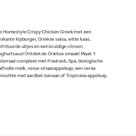
e Homestyle Crispy Chicken Greek met een
rokante kipburger, Griekse salsa, witte kaas,
efrituurde uitjes en een kruidige citroen
oghurtsaus! Ontdek de Griekse smaak! Maak 't
elemaal compleet met frisdrank, Spa, biologische
alfvolle melk, verse sinaasappelsap, een verse
moothie met aardbei-banaan of Tropicana appelsap.