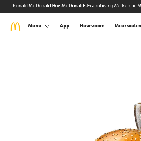
Ronald McDonald Huis
McDonalds Franchising
Werken bij 
Menu
App
Newsroom
Meer wete