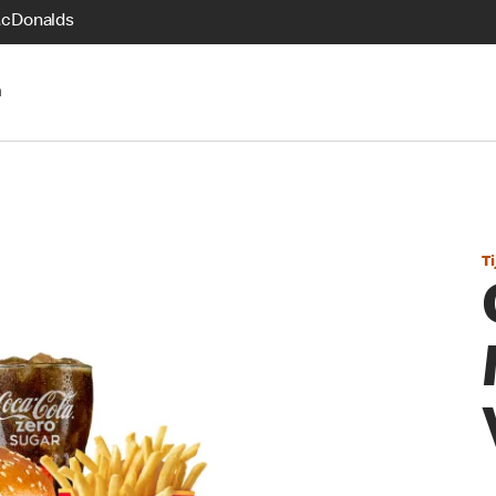
McDonalds
n
Ti