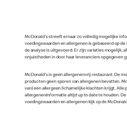
McDonald’s streeft ernaar zo volledig mogelijke inf
voedingswaarden en allergenen is gebaseerd op de 
de analyse is uitgevoerd. Er zijn variaties mogelijk, a
onjuistheden in door haar leveranciers opgegeven 
McDonald’s is geen allergenenvrij restaurant. De mo
producten geen sporen van allergenen bevatten. McD
van) een allergeen lichamelijke klachten krijgt. Al
allergeneninformatie altijd up to date te houden. D
voedingswaarden en allergenen kijk op de McDonald