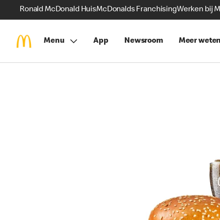
Ronald McDonald Huis
McDonalds Franchising
Werken bij 
Menu
App
Newsroom
Meer wete