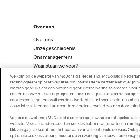
Over ons
Over ons
Onze geschiedenis
Ons management
Waar staan we voor?
McDonalds Franchising
Welkom op de website van McDonald’s Nederland. McDonald’s Nederland
technologieën) op haar websites om informatie te verzamelen over jouw
worden gebruikt om een optimale gebruikerservaring te creëren, voor 
helpen bij onze marketingprojecten. Daarnaast plaatsen derde partijen
cookies om je gepersonaliseerde advertenties te tonen en de inhoud en
Jouw internetgedrag kan door deze derden gevolgd worden door middel
Volgens de wet mag McDonald's cookies op jouw apparaat opslaan als ze 
website. Voor alle andere soorten cookies hebben wij jouw toestemming 
klikken ga je akkoord met het opslaan van alle optionele cookies. Ook
optionele cookies verband houdende verwerking van jouw persoonsgegeve
Disclaimer
Privacy
Cookies