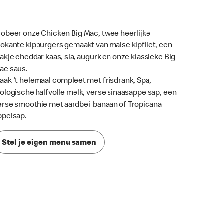
robeer onze Chicken Big Mac, twee heerlijke
rokante kipburgers gemaakt van malse kipfilet, een
lakje cheddar kaas, sla, augurk en onze klassieke Big
ac saus.
aak 't helemaal compleet met frisdrank, Spa,
iologische halfvolle melk, verse sinaasappelsap, een
erse smoothie met aardbei-banaan of Tropicana
ppelsap.
Stel je eigen menu samen