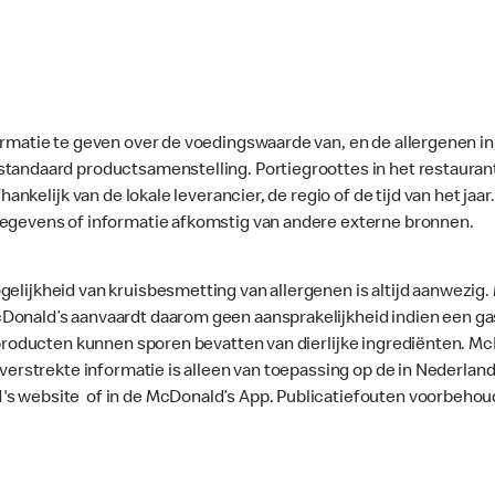
ormatie te geven over de voedingswaarde van, en de allergenen in
standaard productsamenstelling. Portiegroottes in het restaura
fhankelijk van de lokale leverancier, de regio of de tijd van het ja
gegevens of informatie afkomstig van andere externe bronnen.
gelijkheid van kruisbesmetting van allergenen is altijd aanwezig
onald’s aanvaardt daarom geen aansprakelijkheid indien een gast
le producten kunnen sporen bevatten van dierlijke ingrediënten. 
e verstrekte informatie is alleen van toepassing op de in Nederla
's website of in de McDonald’s App. Publicatiefouten voorbehou