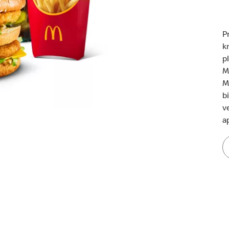
P
k
p
M
M
b
v
a