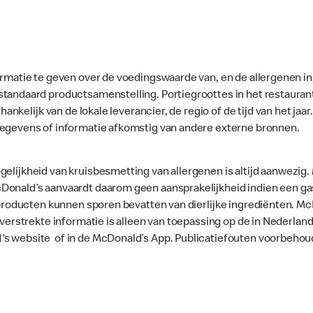
ormatie te geven over de voedingswaarde van, en de allergenen in
standaard productsamenstelling. Portiegroottes in het restaura
fhankelijk van de lokale leverancier, de regio of de tijd van het ja
gegevens of informatie afkomstig van andere externe bronnen.
gelijkheid van kruisbesmetting van allergenen is altijd aanwezig
onald’s aanvaardt daarom geen aansprakelijkheid indien een gast
le producten kunnen sporen bevatten van dierlijke ingrediënten. 
e verstrekte informatie is alleen van toepassing op de in Nederla
's website of in de McDonald’s App. Publicatiefouten voorbehou