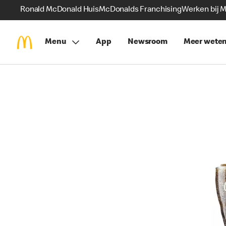
Ronald McDonald Huis
McDonalds Franchising
Werken bij 
Menu
App
Newsroom
Meer wete