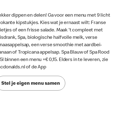
ekker dippen en delen! Ga voor een menu met 9 licht
rokante kipstukjes. Kies wat je ernaast wilt: Franse
rietjes of een frisse salade. Maak 't compleet met
risdrank, Spa, biologische halfvolle melk, verse
inaasappelsap, een verse smoothie met aardbei-
anaan of Tropicana appelsap. Spa Blauw of Spa Rood
,5l binnen een menu +€ 0,15. Elders in te leveren, zie
cdonalds.nl of de App
Stel je eigen menu samen