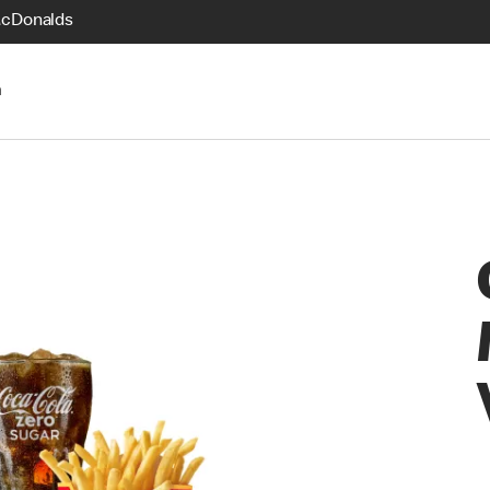
McDonalds
n