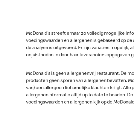
McDonald’s streeft ernaar zo volledig mogelijke inf
voedingswaarden en allergenen is gebaseerd op de 
de analyse is uitgevoerd. Er zijn variaties mogelijk, a
onjuistheden in door haar leveranciers opgegeven 
McDonald’s is geen allergenenvrij restaurant. De mo
producten geen sporen van allergenen bevatten. McD
van) een allergeen lichamelijke klachten krijgt. Al
allergeneninformatie altijd up to date te houden. D
voedingswaarden en allergenen kijk op de McDonald