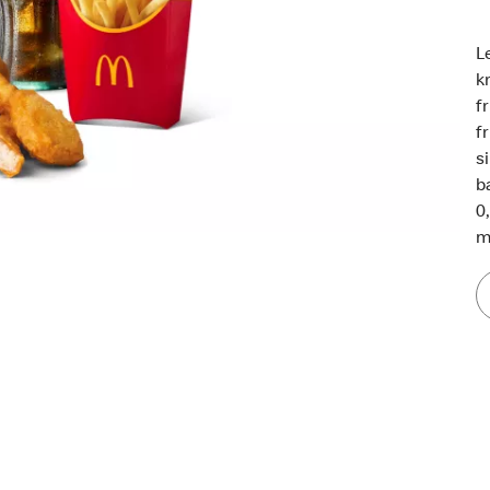
L
k
f
f
s
b
0
m