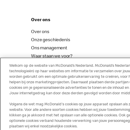
Over ons
Over ons
Onze geschiedenis
Ons management
Waar staan we voor?
McDonalds Franchising
Welkom op de website van McDonald’s Nederland. McDonald’s Nederland
technologieën) op haar websites om informatie te verzamelen over jouw
worden gebruikt om een optimale gebruikerservaring te creëren, voor 
helpen bij onze marketingprojecten. Daarnaast plaatsen derde partijen
cookies om je gepersonaliseerde advertenties te tonen en de inhoud en
Jouw internetgedrag kan door deze derden gevolgd worden door middel
Volgens de wet mag McDonald's cookies op jouw apparaat opslaan als ze 
website. Voor alle andere soorten cookies hebben wij jouw toestemming 
klikken ga je akkoord met het opslaan van alle optionele cookies. Ook
optionele cookies verband houdende verwerking van jouw persoonsgegeve
Disclaimer
Privacy
Cookies
plaatsen wij enkel noodzakelijke cookies.