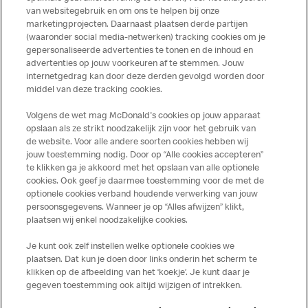
producten kunnen sporen bevatten van dierlijke
van websitegebruik en om ons te helpen bij onze
marketingprojecten. Daarnaast plaatsen derde partijen
ingrediënten. McDonald’s streeft er naar om de
(waaronder social media-netwerken) tracking cookies om je
voedingswaarde- en allergeneninformatie altijd up to date
gepersonaliseerde advertenties te tonen en de inhoud en
te houden. De verstrekte informatie is alleen van
advertenties op jouw voorkeuren af te stemmen. Jouw
toepassing op de in Nederland verkochte producten. Voor
internetgedrag kan door deze derden gevolgd worden door
middel van deze tracking cookies.
meer informatie over voedingswaarden en allergenen kijk
op de McDonald's website of in de McDonald’s App.
Volgens de wet mag McDonald's cookies op jouw apparaat
Publicatiefouten voorbehouden.
opslaan als ze strikt noodzakelijk zijn voor het gebruik van
de website. Voor alle andere soorten cookies hebben wij
jouw toestemming nodig. Door op “Alle cookies accepteren”
te klikken ga je akkoord met het opslaan van alle optionele
cookies. Ook geef je daarmee toestemming voor de met de
Over ons
optionele cookies verband houdende verwerking van jouw
persoonsgegevens. Wanneer je op “Alles afwijzen” klikt,
Services
plaatsen wij enkel noodzakelijke cookies.
Je kunt ook zelf instellen welke optionele cookies we
Contact
plaatsen. Dat kun je doen door links onderin het scherm te
klikken op de afbeelding van het ‘koekje’. Je kunt daar je
gegeven toestemming ook altijd wijzigen of intrekken.