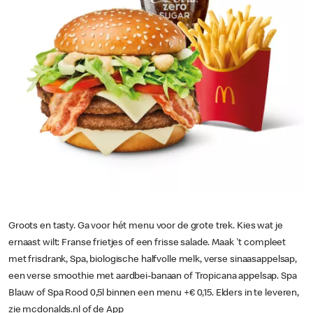
Groots en tasty. Ga voor hét menu voor de grote trek. Kies wat je
ernaast wilt: Franse frietjes of een frisse salade. Maak 't compleet
met frisdrank, Spa, biologische halfvolle melk, verse sinaasappelsap,
een verse smoothie met aardbei-banaan of Tropicana appelsap. Spa
Blauw of Spa Rood 0,5l binnen een menu +€ 0,15. Elders in te leveren,
zie mcdonalds.nl of de App