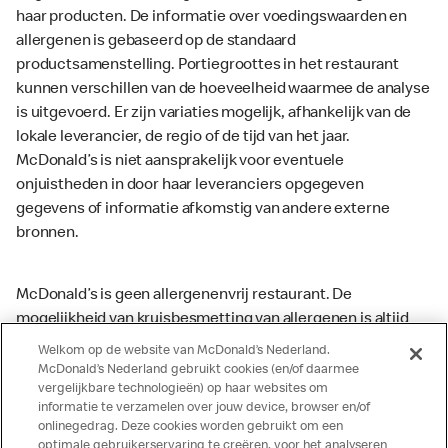
haar producten. De informatie over voedingswaarden en
allergenen is gebaseerd op de standaard
productsamenstelling. Portiegroottes in het restaurant
kunnen verschillen van de hoeveelheid waarmee de analyse
is uitgevoerd. Er zijn variaties mogelijk, afhankelijk van de
lokale leverancier, de regio of de tijd van het jaar.
McDonald’s is niet aansprakelijk voor eventuele
onjuistheden in door haar leveranciers opgegeven
gegevens of informatie afkomstig van andere externe
bronnen.
McDonald’s is geen allergenenvrij restaurant. De
mogelijkheid van kruisbesmetting van allergenen is altijd
aanwezig. McDonald’s kan zodoende niet garanderen dat
Welkom op de website van McDonald’s Nederland.
haar producten geen sporen van allergenen bevatten.
McDonald’s Nederland gebruikt cookies (en/of daarmee
vergelijkbare technologieën) op haar websites om
McDonald’s aanvaardt daarom geen aansprakelijkheid
informatie te verzamelen over jouw device, browser en/of
indien een gast als gevolg van het binnenkrijgen van (een
onlinegedrag. Deze cookies worden gebruikt om een
spoor van) een allergeen lichamelijke klachten krijgt. Alle
optimale gebruikerservaring te creëren, voor het analyseren