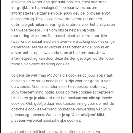
haar producten geen sporen van allergenen bevatten.
McDonald’s Nederland gebruikt cookies (en/of daarmee
vergelijkbare technologieën) op haar websites om
McDonald’s aanvaardt daarom geen aansprakelijkheid
informatie te verzamelen over jouw device, browser en/of
indien een gast als gevolg van het binnenkrijgen van (een
onlinegedrag. Deze cookies worden gebruikt om een
spoor van) een allergeen lichamelijke klachten krijgt. Alle
optimale gebruikerservaring te creëren, voor het analyseren
producten kunnen sporen bevatten van dierlijke
van websitegebruik en om ons te helpen bij onze
marketingprojecten. Daarnaast plaatsen derde partijen
ingrediënten. McDonald’s streeft er naar om de
(waaronder social media-netwerken) tracking cookies om je
voedingswaarde- en allergeneninformatie altijd up to date
gepersonaliseerde advertenties te tonen en de inhoud en
te houden. De verstrekte informatie is alleen van
advertenties op jouw voorkeuren af te stemmen. Jouw
toepassing op de in Nederland verkochte producten. Voor
internetgedrag kan door deze derden gevolgd worden door
middel van deze tracking cookies.
meer informatie over voedingswaarden en allergenen kijk
op de McDonald's website of in de McDonald’s App.
Volgens de wet mag McDonald's cookies op jouw apparaat
Publicatiefouten voorbehouden.
opslaan als ze strikt noodzakelijk zijn voor het gebruik van
de website. Voor alle andere soorten cookies hebben wij
jouw toestemming nodig. Door op “Alle cookies accepteren”
te klikken ga je akkoord met het opslaan van alle optionele
cookies. Ook geef je daarmee toestemming voor de met de
Over ons
optionele cookies verband houdende verwerking van jouw
persoonsgegevens. Wanneer je op “Alles afwijzen” klikt,
Services
plaatsen wij enkel noodzakelijke cookies.
Je kunt ook zelf instellen welke optionele cookies we