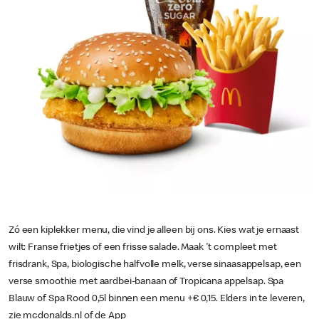
Zó een kiplekker menu, die vind je alleen bij ons. Kies wat je ernaast
wilt: Franse frietjes of een frisse salade. Maak 't compleet met
frisdrank, Spa, biologische halfvolle melk, verse sinaasappelsap, een
verse smoothie met aardbei-banaan of Tropicana appelsap. Spa
Blauw of Spa Rood 0,5l binnen een menu +€ 0,15. Elders in te leveren,
zie mcdonalds.nl of de App