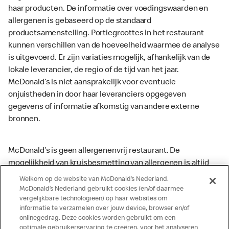
haar producten. De informatie over voedingswaarden en
allergenen is gebaseerd op de standaard
productsamenstelling. Portiegroottes in het restaurant
kunnen verschillen van de hoeveelheid waarmee de analyse
is uitgevoerd. Er zijn variaties mogelijk, afhankelijk van de
lokale leverancier, de regio of de tijd van het jaar.
McDonald’s is niet aansprakelijk voor eventuele
onjuistheden in door haar leveranciers opgegeven
gegevens of informatie afkomstig van andere externe
bronnen.
McDonald’s is geen allergenenvrij restaurant. De
mogelijkheid van kruisbesmetting van allergenen is altijd
aanwezig. McDonald’s kan zodoende niet garanderen dat
Welkom op de website van McDonald’s Nederland.
haar producten geen sporen van allergenen bevatten.
McDonald’s Nederland gebruikt cookies (en/of daarmee
vergelijkbare technologieën) op haar websites om
McDonald’s aanvaardt daarom geen aansprakelijkheid
informatie te verzamelen over jouw device, browser en/of
indien een gast als gevolg van het binnenkrijgen van (een
onlinegedrag. Deze cookies worden gebruikt om een
spoor van) een allergeen lichamelijke klachten krijgt. Alle
optimale gebruikerservaring te creëren, voor het analyseren