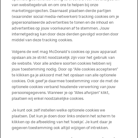
producten kunnen sporen bevatten van dierlijke
van websitegebruik en om ons te helpen bij onze
marketingprojecten. Daarnaast plaatsen derde partijen
ingrediënten. McDonald’s streeft er naar om de
(waaronder social media-netwerken) tracking cookies om je
voedingswaarde- en allergeneninformatie altijd up to date
gepersonaliseerde advertenties te tonen en de inhoud en
te houden. De verstrekte informatie is alleen van
advertenties op jouw voorkeuren af te stemmen. Jouw
toepassing op de in Nederland verkochte producten. Voor
internetgedrag kan door deze derden gevolgd worden door
middel van deze tracking cookies.
meer informatie over voedingswaarden en allergenen kijk
op de McDonald's website of in de McDonald’s App.
Volgens de wet mag McDonald's cookies op jouw apparaat
Publicatiefouten voorbehouden.
opslaan als ze strikt noodzakelijk zijn voor het gebruik van
de website. Voor alle andere soorten cookies hebben wij
jouw toestemming nodig. Door op “Alle cookies accepteren”
te klikken ga je akkoord met het opslaan van alle optionele
cookies. Ook geef je daarmee toestemming voor de met de
Over ons
optionele cookies verband houdende verwerking van jouw
persoonsgegevens. Wanneer je op “Alles afwijzen” klikt,
Services
plaatsen wij enkel noodzakelijke cookies.
Je kunt ook zelf instellen welke optionele cookies we
Contact
plaatsen. Dat kun je doen door links onderin het scherm te
klikken op de afbeelding van het ‘koekje’. Je kunt daar je
gegeven toestemming ook altijd wijzigen of intrekken.