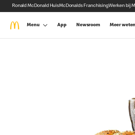
Ronald McDonald Huis
McDonalds Franchising
Werken bij 
Menu
App
Newsroom
Meer wete