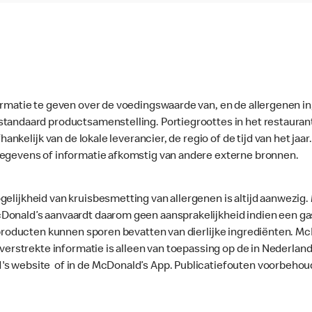
ormatie te geven over de voedingswaarde van, en de allergenen in
standaard productsamenstelling. Portiegroottes in het restaura
fhankelijk van de lokale leverancier, de regio of de tijd van het ja
gegevens of informatie afkomstig van andere externe bronnen.
gelijkheid van kruisbesmetting van allergenen is altijd aanwezig
onald’s aanvaardt daarom geen aansprakelijkheid indien een gast
le producten kunnen sporen bevatten van dierlijke ingrediënten. 
e verstrekte informatie is alleen van toepassing op de in Nederla
's website of in de McDonald’s App. Publicatiefouten voorbehou