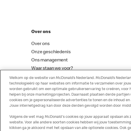
Over ons
Over ons
Onze geschiedenis
Ons management
Waar staan we voor?
McDonalds Franchising
Welkom op de website van McDonald’s Nederland. McDonald’s Nederland
technologieën) op haar websites om informatie te verzamelen over jouw
worden gebruikt om een optimale gebruikerservaring te creëren, voor 
helpen bij onze marketingprojecten. Daarnaast plaatsen derde partijen
cookies om je gepersonaliseerde advertenties te tonen en de inhoud en
Jouw internetgedrag kan door deze derden gevolgd worden door middel
Volgens de wet mag McDonald's cookies op jouw apparaat opslaan als ze 
website. Voor alle andere soorten cookies hebben wij jouw toestemming 
klikken ga je akkoord met het opslaan van alle optionele cookies. Ook