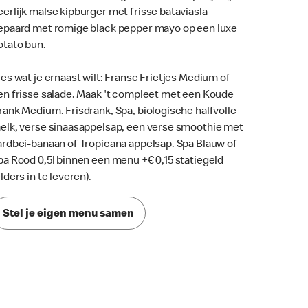
eerlijk malse kipburger met frisse bataviasla
epaard met romige black pepper mayo op een luxe
otato bun.
ies wat je ernaast wilt: Franse Frietjes Medium of
en frisse salade. Maak 't compleet met een Koude
rank Medium. Frisdrank, Spa, biologische halfvolle
elk, verse sinaasappelsap, een verse smoothie met
ardbei-banaan of Tropicana appelsap. Spa Blauw of
pa Rood 0,5l binnen een menu +€ 0,15 statiegeld
elders in te leveren).
Stel je eigen menu samen