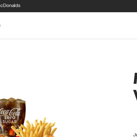
McDonalds
n
J