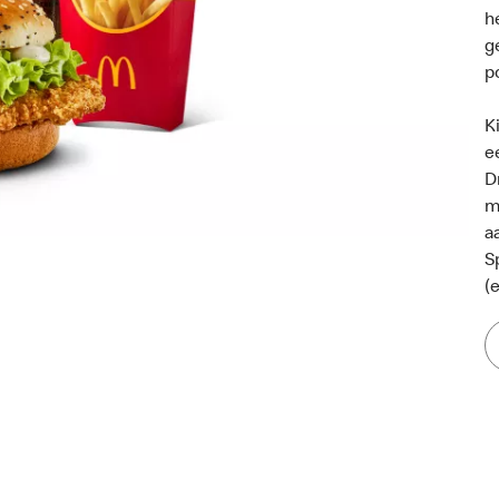
h
g
p
K
e
D
m
a
S
(