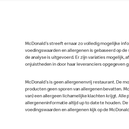
McDonald’s streeft ernaar zo volledig mogelijke inf
voedingswaarden en allergenen is gebaseerd op de 
de analyse is uitgevoerd. Er zijn variaties mogelijk, a
onjuistheden in door haar leveranciers opgegeven 
McDonald’s is geen allergenenvrij restaurant. De mo
producten geen sporen van allergenen bevatten. McD
van) een allergeen lichamelijke klachten krijgt. Al
allergeneninformatie altijd up to date te houden. D
voedingswaarden en allergenen kijk op de McDonald