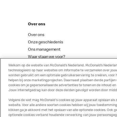
Over ons
Over ons
Onze geschiedenis
Ons management
Waar staan we voor?
McDonalds Franchising
Welkom op de website van McDonald’s Nederland. McDonald’s Nederland
technologieën) op haar websites om informatie te verzamelen over jouw
worden gebruikt om een optimale gebruikerservaring te creëren, voor 
helpen bij onze marketingprojecten. Daarnaast plaatsen derde partijen
cookies om je gepersonaliseerde advertenties te tonen en de inhoud en
Jouw internetgedrag kan door deze derden gevolgd worden door middel
Volgens de wet mag McDonald's cookies op jouw apparaat opslaan als ze 
website. Voor alle andere soorten cookies hebben wij jouw toestemming 
klikken ga je akkoord met het opslaan van alle optionele cookies. Ook
optionele cookies verband houdende verwerking van jouw persoonsgegeve
Disclaimer
Privacy
Cookies