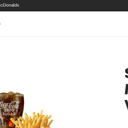
McDonalds
n