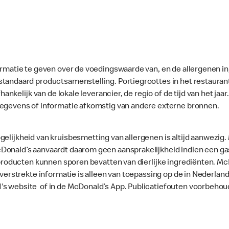
ormatie te geven over de voedingswaarde van, en de allergenen in
standaard productsamenstelling. Portiegroottes in het restaura
fhankelijk van de lokale leverancier, de regio of de tijd van het ja
gegevens of informatie afkomstig van andere externe bronnen.
gelijkheid van kruisbesmetting van allergenen is altijd aanwezig
onald’s aanvaardt daarom geen aansprakelijkheid indien een gast
le producten kunnen sporen bevatten van dierlijke ingrediënten. 
e verstrekte informatie is alleen van toepassing op de in Nederla
's website of in de McDonald’s App. Publicatiefouten voorbehou