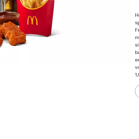
H
s
F
m
s
b
e
v
1,