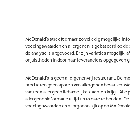
McDonald’s streeft ernaar zo volledig mogelijke inf
voedingswaarden en allergenen is gebaseerd op de 
de analyse is uitgevoerd. Er zijn variaties mogelijk, a
onjuistheden in door haar leveranciers opgegeven 
McDonald’s is geen allergenenvrij restaurant. De mo
producten geen sporen van allergenen bevatten. McD
van) een allergeen lichamelijke klachten krijgt. Al
allergeneninformatie altijd up to date te houden. D
voedingswaarden en allergenen kijk op de McDonald