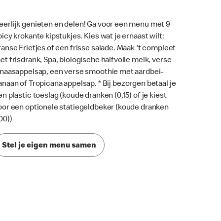
eerlijk genieten en delen! Ga voor een menu met 9
picy krokante kipstukjes. Kies wat je ernaast wilt:
ranse Frietjes of een frisse salade. Maak 't compleet
et frisdrank, Spa, biologische halfvolle melk, verse
inaasappelsap, een verse smoothie met aardbei-
anaan of Tropicana appelsap. * Bij bezorgen betaal je
en plastic toeslag (koude dranken (0,15) of je kiest
oor een optionele statiegeldbeker (koude dranken
00))
Stel je eigen menu samen