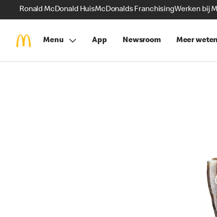
Ronald McDonald Huis
McDonalds Franchising
Werken bij 
Menu
App
Newsroom
Meer wete