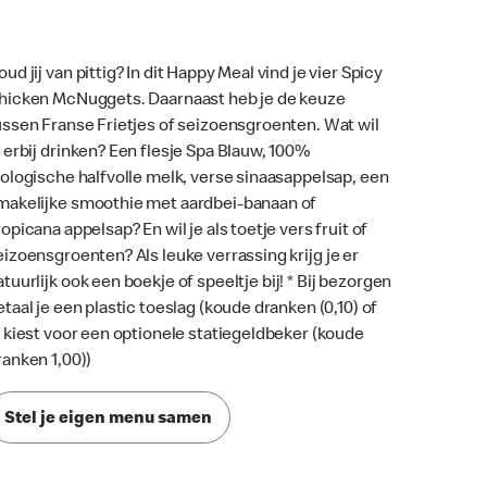
oud jij van pittig? In dit Happy Meal vind je vier Spicy
hicken McNuggets. Daarnaast heb je de keuze
ussen Franse Frietjes of seizoensgroenten. Wat wil
e erbij drinken? Een flesje Spa Blauw, 100%
iologische halfvolle melk, verse sinaasappelsap, een
makelijke smoothie met aardbei-banaan of
ropicana appelsap? En wil je als toetje vers fruit of
eizoensgroenten? Als leuke verrassing krijg je er
atuurlijk ook een boekje of speeltje bij! * Bij bezorgen
etaal je een plastic toeslag (koude dranken (0,10) of
e kiest voor een optionele statiegeldbeker (koude
ranken 1,00))
Stel je eigen menu samen