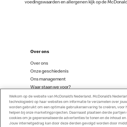
voedingswaarden en allergenen kijk op de McDonald
Over ons
Over ons
Onze geschiedenis
Ons management
Waar staan we voor?
McDonalds Franchising
Welkom op de website van McDonald’s Nederland. McDonald’s Nederland
technologieën) op haar websites om informatie te verzamelen over jouw
worden gebruikt om een optimale gebruikerservaring te creëren, voor 
helpen bij onze marketingprojecten. Daarnaast plaatsen derde partijen
cookies om je gepersonaliseerde advertenties te tonen en de inhoud en
Jouw internetgedrag kan door deze derden gevolgd worden door middel