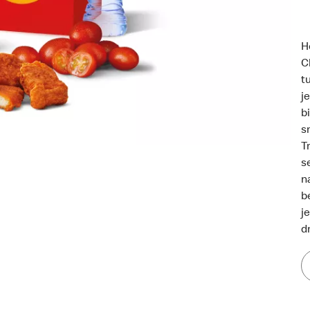
H
C
t
j
b
s
T
s
n
b
j
d