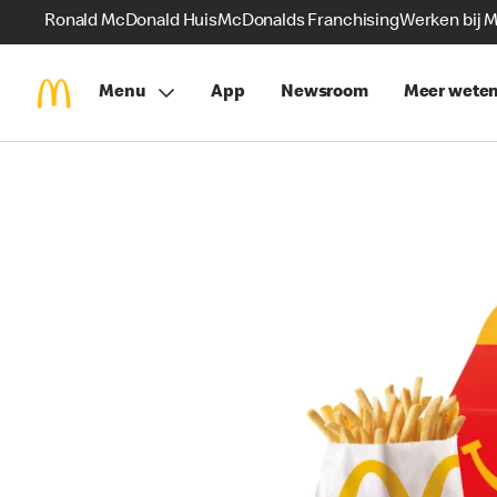
Ronald McDonald Huis
McDonalds Franchising
Werken bij 
Menu
App
Newsroom
Meer wete