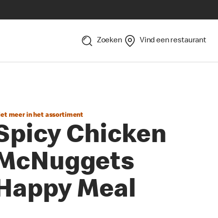
Zoeken
Vind een restaurant
iet meer in het assortiment
Spicy Chicken
McNuggets
Happy Meal