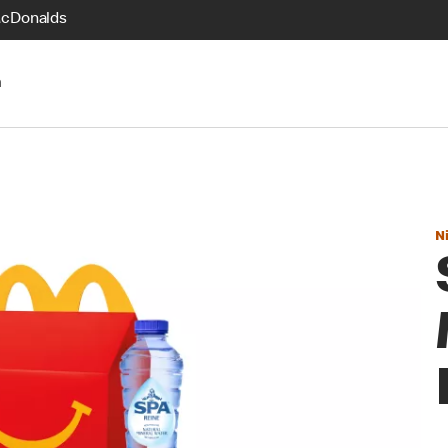
McDonalds
n
N