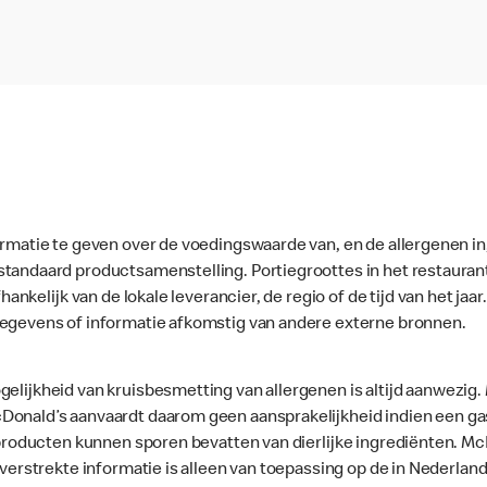
ormatie te geven over de voedingswaarde van, en de allergenen in
standaard productsamenstelling. Portiegroottes in het restaura
fhankelijk van de lokale leverancier, de regio of de tijd van het ja
gegevens of informatie afkomstig van andere externe bronnen.
gelijkheid van kruisbesmetting van allergenen is altijd aanwezig
onald’s aanvaardt daarom geen aansprakelijkheid indien een gast
le producten kunnen sporen bevatten van dierlijke ingrediënten. 
e verstrekte informatie is alleen van toepassing op de in Nederla