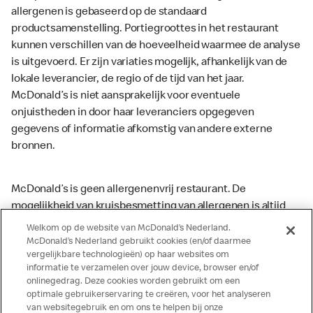
allergenen is gebaseerd op de standaard
productsamenstelling. Portiegroottes in het restaurant
kunnen verschillen van de hoeveelheid waarmee de analyse
is uitgevoerd. Er zijn variaties mogelijk, afhankelijk van de
lokale leverancier, de regio of de tijd van het jaar.
McDonald’s is niet aansprakelijk voor eventuele
onjuistheden in door haar leveranciers opgegeven
gegevens of informatie afkomstig van andere externe
bronnen.
McDonald’s is geen allergenenvrij restaurant. De
mogelijkheid van kruisbesmetting van allergenen is altijd
aanwezig. McDonald’s kan zodoende niet garanderen dat
Welkom op de website van McDonald’s Nederland.
haar producten geen sporen van allergenen bevatten.
McDonald’s Nederland gebruikt cookies (en/of daarmee
vergelijkbare technologieën) op haar websites om
McDonald’s aanvaardt daarom geen aansprakelijkheid
informatie te verzamelen over jouw device, browser en/of
indien een gast als gevolg van het binnenkrijgen van (een
onlinegedrag. Deze cookies worden gebruikt om een
spoor van) een allergeen lichamelijke klachten krijgt. Alle
optimale gebruikerservaring te creëren, voor het analyseren
producten kunnen sporen bevatten van dierlijke
van websitegebruik en om ons te helpen bij onze