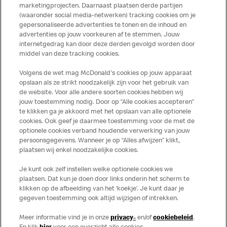
marketingprojecten. Daarnaast plaatsen derde partijen
ingrediënten. McDonald’s streeft er naar om de
(waaronder social media-netwerken) tracking cookies om je
voedingswaarde- en allergeneninformatie altijd up to date
gepersonaliseerde advertenties te tonen en de inhoud en
te houden. De verstrekte informatie is alleen van
advertenties op jouw voorkeuren af te stemmen. Jouw
toepassing op de in Nederland verkochte producten. Voor
internetgedrag kan door deze derden gevolgd worden door
middel van deze tracking cookies.
meer informatie over voedingswaarden en allergenen kijk
op de McDonald's website of in de McDonald’s App.
Volgens de wet mag McDonald's cookies op jouw apparaat
Publicatiefouten voorbehouden.
opslaan als ze strikt noodzakelijk zijn voor het gebruik van
de website. Voor alle andere soorten cookies hebben wij
jouw toestemming nodig. Door op “Alle cookies accepteren”
te klikken ga je akkoord met het opslaan van alle optionele
cookies. Ook geef je daarmee toestemming voor de met de
Over ons
optionele cookies verband houdende verwerking van jouw
persoonsgegevens. Wanneer je op “Alles afwijzen” klikt,
Services
plaatsen wij enkel noodzakelijke cookies.
Je kunt ook zelf instellen welke optionele cookies we
Contact
plaatsen. Dat kun je doen door links onderin het scherm te
klikken op de afbeelding van het ‘koekje’. Je kunt daar je
gegeven toestemming ook altijd wijzigen of intrekken.
Meer informatie vind je in onze
privacy-
en/of
cookiebeleid
.