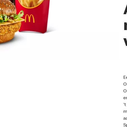
E
O
O
e
'
m
a
S