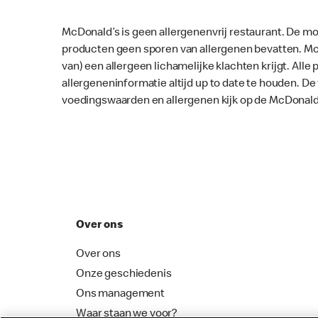
McDonald’s is geen allergenenvrij restaurant. De mo
producten geen sporen van allergenen bevatten. McD
van) een allergeen lichamelijke klachten krijgt. Al
allergeneninformatie altijd up to date te houden. D
voedingswaarden en allergenen kijk op de McDonald
Over ons
Over ons
Onze geschiedenis
Ons management
Waar staan we voor?