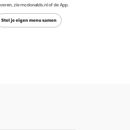
everen, zie mcdonalds.nl of de App.
Stel je eigen menu samen