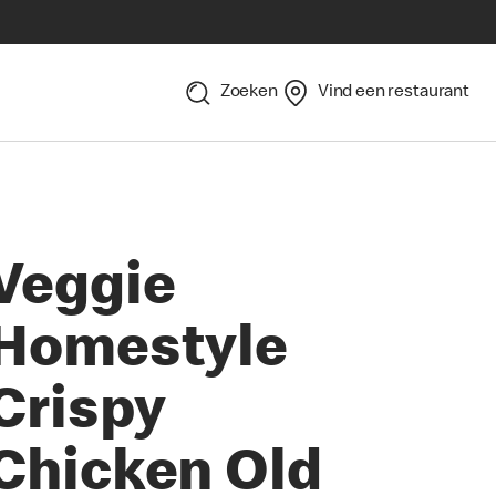
Zoeken
Vind een restaurant
Veggie
Homestyle
Crispy
Chicken Old