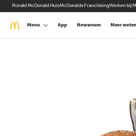
Ronald McDonald Huis
McDonalds Franchising
Werken bij 
Menu
App
Newsroom
Meer wete