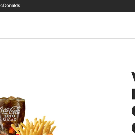
McDonalds
n