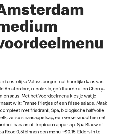
Amsterdam
medium
voordeelmenu
en feestelijke Valess burger met heerlijke kaas van
ld Amsterdam, rucola sla, gefrituurde ui en Cherry-
nion saus! Met het Voordeelmenu kies je wat je
rnaast wilt: Franse frietjes of een frisse salade. Maak
t compleet met frisdrank, Spa, biologische halfvolle
elk, verse sinaasappelsap, een verse smoothie met
ardbei-banaan of Tropicana appelsap. Spa Blauw of
pa Rood 0,5l binnen een menu +€ 0,15. Elders in te