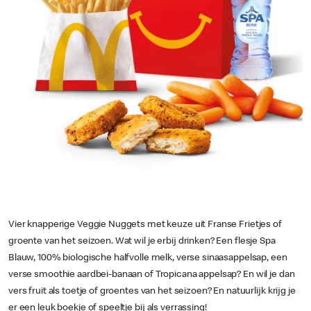
Vier knapperige Veggie Nuggets met keuze uit Franse Frietjes of
groente van het seizoen. Wat wil je erbij drinken? Een flesje Spa
Blauw, 100% biologische halfvolle melk, verse sinaasappelsap, een
verse smoothie aardbei-banaan of Tropicana appelsap? En wil je dan
vers fruit als toetje of groentes van het seizoen? En natuurlijk krijg je
er een leuk boekje of speeltje bij als verrassing!