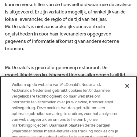
kunnen verschillen van de hoeveelheid waarmee de analyse
is uitgevoerd. Er zijn variaties mogelijk, afhankelijk van de
lokale leverancier, de regio of de tijd van het jaar.
McDonald’s is niet aansprakelijk voor eventuele
onjuistheden in door haar leveranciers opgegeven
gegevens of informatie afkomstig van andere externe
bronnen.
McDonald’s is geen allergenenvrij restaurant. De
mogelijkheid van kruisbesmetting van allergenen is altijd
aanwezig. McDonald’s kan zodoende niet garanderen dat
Welkom op de website van McDonald’s Nederland.
haar producten geen sporen van allergenen bevatten.
McDonald’s Nederland gebruikt cookies (en/of daarmee
vergelijkbare technologieën) op haar websites om
McDonald’s aanvaardt daarom geen aansprakelijkheid
informatie te verzamelen over jouw device, browser en/of
indien een gast als gevolg van het binnenkrijgen van (een
onlinegedrag. Deze cookies worden gebruikt om een
spoor van) een allergeen lichamelijke klachten krijgt. Alle
optimale gebruikerservaring te creëren, voor het analyseren
producten kunnen sporen bevatten van dierlijke
van websitegebruik en om ons te helpen bij onze
marketingprojecten. Daarnaast plaatsen derde partijen
ingrediënten. McDonald’s streeft er naar om de
(waaronder social media-netwerken) tracking cookies om je
voedingswaarde- en allergeneninformatie altijd up to date