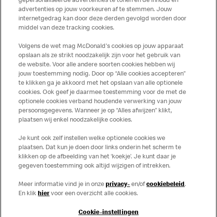
gepersonaliseerde advertenties te tonen en de inhoud en
te houden. De verstrekte informatie is alleen van
advertenties op jouw voorkeuren af te stemmen. Jouw
toepassing op de in Nederland verkochte producten. Voor
internetgedrag kan door deze derden gevolgd worden door
middel van deze tracking cookies.
meer informatie over voedingswaarden en allergenen kijk
op de McDonald's website of in de McDonald’s App.
Volgens de wet mag McDonald's cookies op jouw apparaat
Publicatiefouten voorbehouden.
opslaan als ze strikt noodzakelijk zijn voor het gebruik van
de website. Voor alle andere soorten cookies hebben wij
jouw toestemming nodig. Door op “Alle cookies accepteren”
te klikken ga je akkoord met het opslaan van alle optionele
cookies. Ook geef je daarmee toestemming voor de met de
Over ons
optionele cookies verband houdende verwerking van jouw
persoonsgegevens. Wanneer je op “Alles afwijzen” klikt,
Services
plaatsen wij enkel noodzakelijke cookies.
Je kunt ook zelf instellen welke optionele cookies we
Contact
plaatsen. Dat kun je doen door links onderin het scherm te
klikken op de afbeelding van het ‘koekje’. Je kunt daar je
gegeven toestemming ook altijd wijzigen of intrekken.
Meer informatie vind je in onze
privacy-
en/of
cookiebeleid
.
En klik
hier
voor een overzicht alle cookies.
Cookie-instellingen