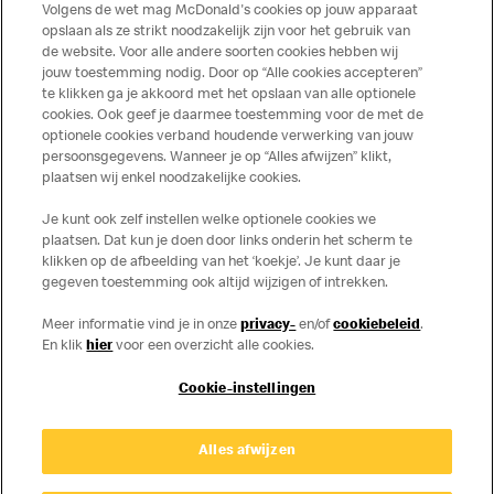
Volgens de wet mag McDonald's cookies op jouw apparaat
Meer lezen
opslaan als ze strikt noodzakelijk zijn voor het gebruik van
de website. Voor alle andere soorten cookies hebben wij
jouw toestemming nodig. Door op “Alle cookies accepteren”
te klikken ga je akkoord met het opslaan van alle optionele
cookies. Ook geef je daarmee toestemming voor de met de
Over ons
optionele cookies verband houdende verwerking van jouw
persoonsgegevens. Wanneer je op “Alles afwijzen” klikt,
Services
plaatsen wij enkel noodzakelijke cookies.
Je kunt ook zelf instellen welke optionele cookies we
Contact
plaatsen. Dat kun je doen door links onderin het scherm te
klikken op de afbeelding van het ‘koekje’. Je kunt daar je
gegeven toestemming ook altijd wijzigen of intrekken.
Meer informatie vind je in onze
privacy-
en/of
cookiebeleid
.
En klik
hier
voor een overzicht alle cookies.
Cookie-instellingen
Disclaimer
Alles afwijzen
Privacy
Cookies