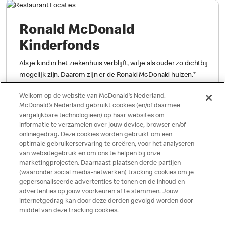
Ronald McDonald
Kinderfonds
Als je kind in het ziekenhuis verblijft, wil je als ouder zo dichtbij
mogelijk zijn. Daarom zijn er de Ronald McDonald huizen.
*
Welkom op de website van McDonald’s Nederland.
Meer lezen
McDonald’s Nederland gebruikt cookies (en/of daarmee
vergelijkbare technologieën) op haar websites om
informatie te verzamelen over jouw device, browser en/of
onlinegedrag. Deze cookies worden gebruikt om een
optimale gebruikerservaring te creëren, voor het analyseren
van websitegebruik en om ons te helpen bij onze
Nieuwe restaurantlocaties
marketingprojecten. Daarnaast plaatsen derde partijen
(waaronder social media-netwerken) tracking cookies om je
McDonald’s heeft de ambitie om jaarlijks een vijftal nieuwe
gepersonaliseerde advertenties te tonen en de inhoud en
advertenties op jouw voorkeuren af te stemmen. Jouw
restaurants te openen. Hiervoor zijn we op zoek naar locaties
internetgedrag kan door deze derden gevolgd worden door
die aan onze eisen voldoen.
*
middel van deze tracking cookies.