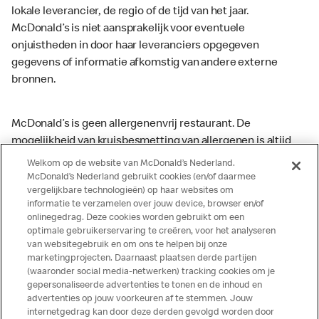
lokale leverancier, de regio of de tijd van het jaar.
McDonald’s is niet aansprakelijk voor eventuele
onjuistheden in door haar leveranciers opgegeven
gegevens of informatie afkomstig van andere externe
bronnen.
McDonald’s is geen allergenenvrij restaurant. De
mogelijkheid van kruisbesmetting van allergenen is altijd
aanwezig. McDonald’s kan zodoende niet garanderen dat
Welkom op de website van McDonald’s Nederland.
haar producten geen sporen van allergenen bevatten.
McDonald’s Nederland gebruikt cookies (en/of daarmee
vergelijkbare technologieën) op haar websites om
McDonald’s aanvaardt daarom geen aansprakelijkheid
informatie te verzamelen over jouw device, browser en/of
indien een gast als gevolg van het binnenkrijgen van (een
onlinegedrag. Deze cookies worden gebruikt om een
spoor van) een allergeen lichamelijke klachten krijgt. Alle
optimale gebruikerservaring te creëren, voor het analyseren
producten kunnen sporen bevatten van dierlijke
van websitegebruik en om ons te helpen bij onze
marketingprojecten. Daarnaast plaatsen derde partijen
ingrediënten. McDonald’s streeft er naar om de
(waaronder social media-netwerken) tracking cookies om je
voedingswaarde- en allergeneninformatie altijd up to date
gepersonaliseerde advertenties te tonen en de inhoud en
te houden. De verstrekte informatie is alleen van
advertenties op jouw voorkeuren af te stemmen. Jouw
toepassing op de in Nederland verkochte producten. Voor
internetgedrag kan door deze derden gevolgd worden door