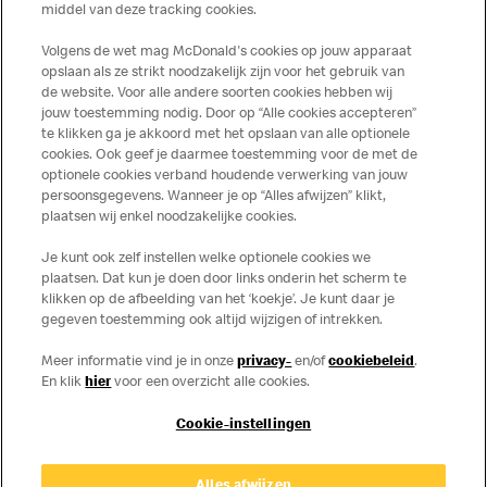
middel van deze tracking cookies.
meer informatie over voedingswaarden en allergenen kijk
op de McDonald's website of in de McDonald’s App.
Volgens de wet mag McDonald's cookies op jouw apparaat
Publicatiefouten voorbehouden.
opslaan als ze strikt noodzakelijk zijn voor het gebruik van
de website. Voor alle andere soorten cookies hebben wij
jouw toestemming nodig. Door op “Alle cookies accepteren”
te klikken ga je akkoord met het opslaan van alle optionele
cookies. Ook geef je daarmee toestemming voor de met de
Over ons
optionele cookies verband houdende verwerking van jouw
persoonsgegevens. Wanneer je op “Alles afwijzen” klikt,
Services
plaatsen wij enkel noodzakelijke cookies.
Je kunt ook zelf instellen welke optionele cookies we
Contact
plaatsen. Dat kun je doen door links onderin het scherm te
klikken op de afbeelding van het ‘koekje’. Je kunt daar je
gegeven toestemming ook altijd wijzigen of intrekken.
Meer informatie vind je in onze
privacy-
en/of
cookiebeleid
.
En klik
hier
voor een overzicht alle cookies.
Cookie-instellingen
Disclaimer
Alles afwijzen