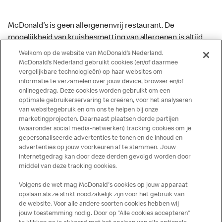
McDonald’s is geen allergenenvrij restaurant. De
mogelijkheid van kruisbesmetting van allergenen is altijd
aanwezig. McDonald’s kan zodoende niet garanderen dat
Welkom op de website van McDonald’s Nederland.
haar producten geen sporen van allergenen bevatten.
McDonald’s Nederland gebruikt cookies (en/of daarmee
vergelijkbare technologieën) op haar websites om
McDonald’s aanvaardt daarom geen aansprakelijkheid
informatie te verzamelen over jouw device, browser en/of
indien een gast als gevolg van het binnenkrijgen van (een
onlinegedrag. Deze cookies worden gebruikt om een
spoor van) een allergeen lichamelijke klachten krijgt. Alle
optimale gebruikerservaring te creëren, voor het analyseren
producten kunnen sporen bevatten van dierlijke
van websitegebruik en om ons te helpen bij onze
marketingprojecten. Daarnaast plaatsen derde partijen
ingrediënten. McDonald’s streeft er naar om de
(waaronder social media-netwerken) tracking cookies om je
voedingswaarde- en allergeneninformatie altijd up to date
gepersonaliseerde advertenties te tonen en de inhoud en
te houden. De verstrekte informatie is alleen van
advertenties op jouw voorkeuren af te stemmen. Jouw
toepassing op de in Nederland verkochte producten. Voor
internetgedrag kan door deze derden gevolgd worden door
middel van deze tracking cookies.
meer informatie over voedingswaarden en allergenen kijk
op de McDonald's website of in de McDonald’s App.
Volgens de wet mag McDonald's cookies op jouw apparaat
Publicatiefouten voorbehouden.
opslaan als ze strikt noodzakelijk zijn voor het gebruik van
de website. Voor alle andere soorten cookies hebben wij
jouw toestemming nodig. Door op “Alle cookies accepteren”